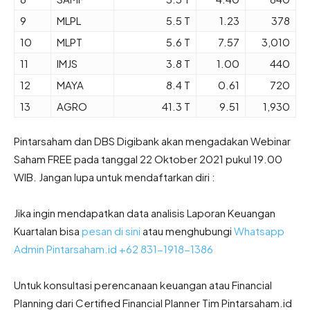
9
MLPL
5.5 T
1.23
378
10
MLPT
5.6 T
7.57
3,010
11
IMJS
3.8 T
1.00
440
12
MAYA
8.4 T
0.61
720
13
AGRO
41.3 T
9.51
1,930
Pintarsaham dan DBS Digibank akan mengadakan Webinar
Saham FREE pada tanggal 22 Oktober 2021 pukul 19.00
WIB. Jangan lupa untuk mendaftarkan diri :
Jika ingin mendapatkan data analisis Laporan Keuangan
Kuartalan bisa
pesan di sini
atau menghubungi
Whatsapp
Admin Pintarsaham.id +62 831-1918-1386
Untuk konsultasi perencanaan keuangan atau Financial
Planning dari Certified Financial Planner Tim Pintarsaham.id