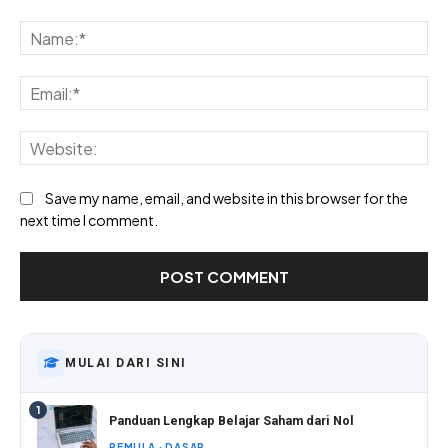
Comment:
Na
Ema
Web
Save my name, email, and website in this browser for the
next time I comment.
MULAI DARI SINI
1
Panduan Lengkap Belajar Saham dari Nol
PEMULA · DASAR