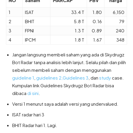
NO
Saham
MARCAP
PBV
harga
1
ISAT
33.4 T
1.80
6,150
2
BHIT
5.8 T
0.16
79
3
FPNI
1.3 T
0.89
240
4
IPCM
1.8 T
1.67
348
Jangan langsung membeli saham yang ada di Skydrugz
Bot Radar tanpa analisis lebih lanjut. Selalu pilah dan pilih
sebelum membeli saham dengan menggunakan
guideline 1
,
guidelines 2,
Guidelines 3
, dan
study
case.
Kumpulan link Guidelines Skydrugz Bot Radar bisa
dibaca
di sini
.
Versi 1 menurut saya adalah versi yang undervalued.
ISAT radar hari 3
BHIT Radar hari 1. Lagi.