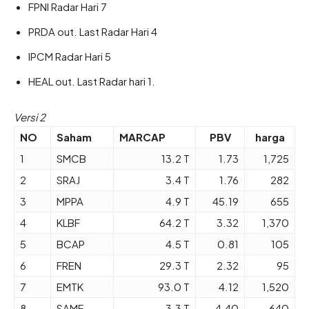
FPNI Radar Hari 7
PRDA out. Last Radar Hari 4
IPCM Radar Hari 5
HEAL out. Last Radar hari 1.
Versi 2
NO
Saham
MARCAP
PBV
harga
1
SMCB
13.2 T
1.73
1,725
2
SRAJ
3.4 T
1.76
282
3
MPPA
4.9 T
45.19
655
4
KLBF
64.2 T
3.32
1,370
5
BCAP
4.5 T
0.81
105
6
FREN
29.3 T
2.32
95
7
EMTK
93.0 T
4.12
1,520
8
SAMF
3.3 T
4.40
640