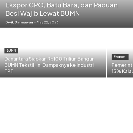
Ekspor CPO, Batu Bara, dan Paduan
Besi Wajib Lewat BUMN
Dwik Darmawan
-
May 22, 2026
BUMN
Ekonomi
Danantara Siapkan Rp100 Triliun Bangun
BUMN Tekstil, Ini Dampaknya ke Industri
Pemerint
TPT
15% Kala