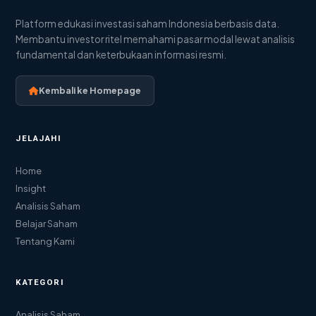
Platform edukasi investasi saham Indonesia berbasis data.
Membantu investor ritel memahami pasar modal lewat analisis
fundamental dan keterbukaan informasi resmi.
Kembali ke Homepage
JELAJAHI
Home
Insight
Analisis Saham
Belajar Saham
Tentang Kami
KATEGORI
Analisis Saham