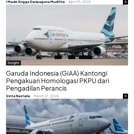
I Made Angga Dwipaguna Muditha
-
April 10, 2026
0
Insight
Garuda Indonesia (GIAA) Kantongi
Pengakuan Homologasi PKPU dari
Pengadilan Perancis
Sinta Nastalia
-
March 27, 2026
0