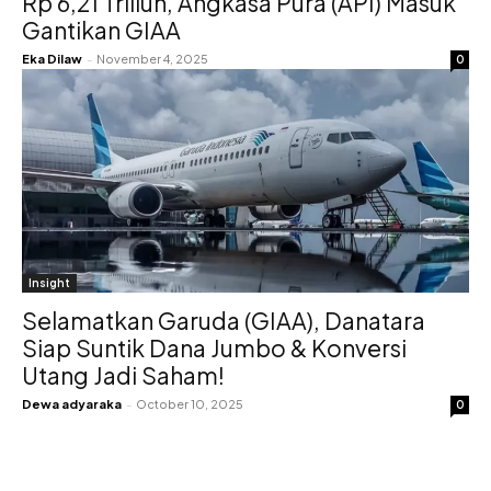
Rp 6,21 Triliun, Angkasa Pura (API) Masuk
Gantikan GIAA
Eka Dilaw
-
November 4, 2025
0
Insight
Selamatkan Garuda (GIAA), Danatara
Siap Suntik Dana Jumbo & Konversi
Utang Jadi Saham!
Dewa adyaraka
-
October 10, 2025
0