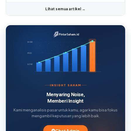
Lihat semua artikel →
HIGH
MID
LOW
INSIGHT SAHAM
Menyaring Noise,
Memberi Insight
Kami menganalisis pasar untuk kamu, agar kamu bisa fokus
mengambil keputusan yang lebih baik.
Chat Admin