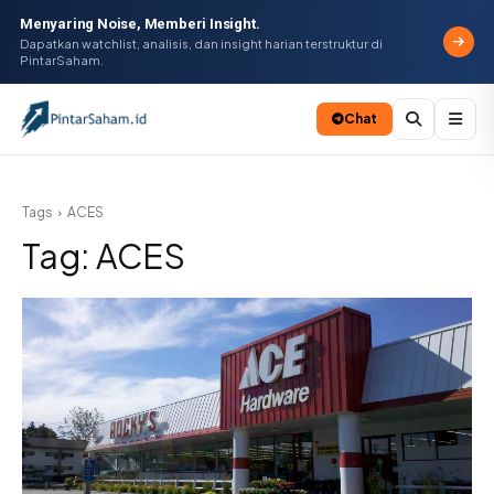
Menyaring Noise, Memberi Insight.
Dapatkan watchlist, analisis, dan insight harian terstruktur di
PintarSaham.
Chat
Batal
Tags
ACES
Tag:
ACES