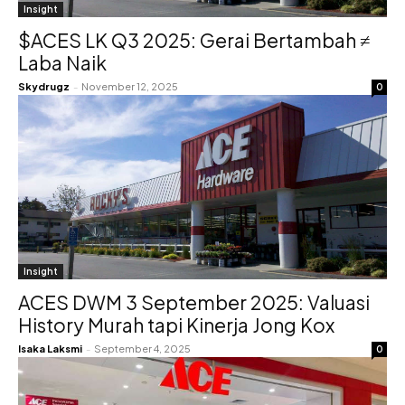
Insight
$ACES LK Q3 2025: Gerai Bertambah ≠
Laba Naik
Skydrugz
-
November 12, 2025
0
Insight
ACES DWM 3 September 2025: Valuasi
History Murah tapi Kinerja Jong Kox
Isaka Laksmi
-
September 4, 2025
0