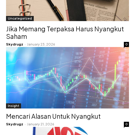
Uncategorized
Jika Memang Terpaksa Harus Nyangkut
Saham
Skydrugz
-
January 23, 2026
0
Insight
Mencari Alasan Untuk Nyangkut
Skydrugz
-
January 21, 2026
0