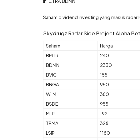
ini CTRA BDMN
Saham dividend investing yang masuk radar 
Skydrugz Radar Side Project Alpha Be
Saham
Harga
BMTR
240
BDMN
2330
BVIC
155
BNGA
950
WIIM
380
BSDE
955
MLPL
192
TPMA
328
LSIP
1180