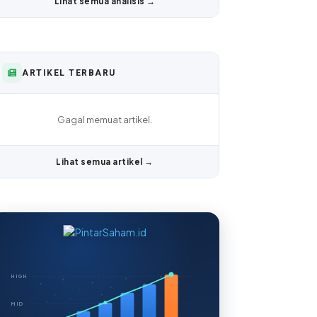
Lihat semua analisis →
ARTIKEL TERBARU
Gagal memuat artikel.
Lihat semua artikel →
HIGH
MID