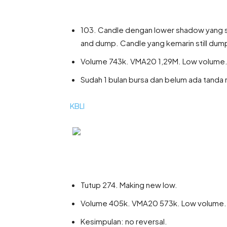
103. Candle dengan lower shadow yang sa
and dump. Candle yang kemarin still dump
Volume 743k. VMA20 1,29M. Low volume
Sudah 1 bulan bursa dan belum ada tanda 
KBLI
Tutup 274. Making new low.
Volume 405k. VMA20 573k. Low volume.
Kesimpulan: no reversal.