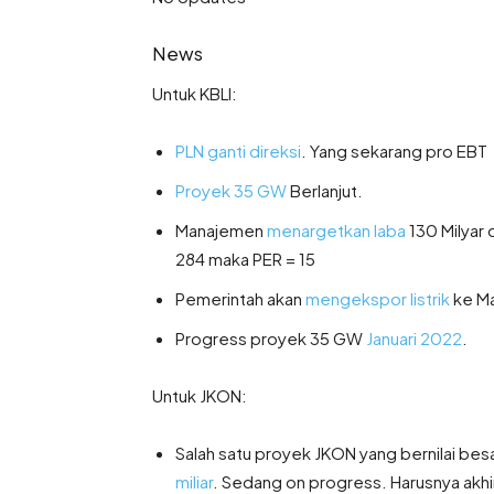
News
Untuk KBLI:
PLN ganti direksi
. Yang sekarang pro EBT
Proyek 35 GW
Berlanjut.
Manajemen
menargetkan laba
130 Milyar 
284 maka PER = 15
Pemerintah akan
mengekspor listrik
ke Ma
Progress proyek 35 GW
Januari 2022
.
Untuk JKON:
Salah satu proyek JKON yang bernilai besa
miliar
. Sedang on progress. Harusnya akh