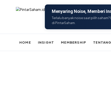
Menyaring Noise, Memberi Ins
Terlalu banyak noise saat pilih saham? 
di PintarSaham.
HOME
INSIGHT
MEMBERSHIP
TENTANG
Batal