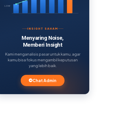
LOW
INSIGHT SAHAM
Menyaring Noise,
Memberi Insight
Kami menganalisis pasar untuk kamu, agar
kamu bisa fokus mengambil keputusan
yang lebih baik.
Chat Admin