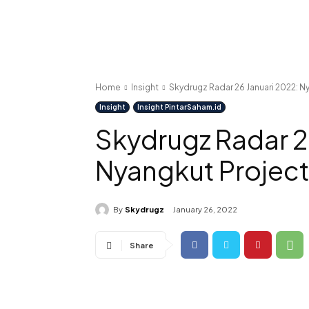
Home
Insight
Skydrugz Radar 26 Januari 2022: N
Insight
Insight PintarSaham.id
Skydrugz Radar 2
Nyangkut Project
By
Skydrugz
January 26, 2022
Share