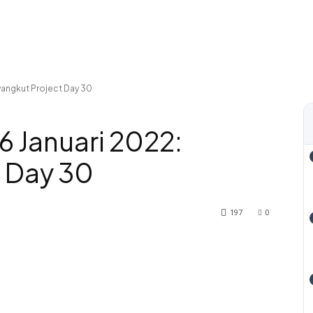
yangkut Project Day 30
6 Januari 2022:
 Day 30
197
0