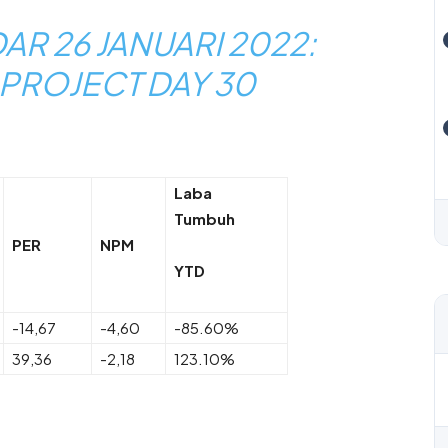
R 26 JANUARI 2022:
PROJECT DAY 30
Laba
Tumbuh
PER
NPM
YTD
-14,67
-4,60
-85.60%
39,36
-2,18
123.10%