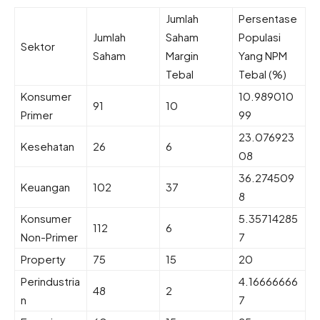
Jumlah
Persentase
Jumlah
Saham
Populasi
Sektor
Saham
Margin
Yang NPM
Tebal
Tebal (%)
Konsumer
10.989010
91
10
Primer
99
23.076923
Kesehatan
26
6
08
36.274509
Keuangan
102
37
8
Konsumer
5.35714285
112
6
Non-Primer
7
Property
75
15
20
Perindustria
4.16666666
48
2
n
7