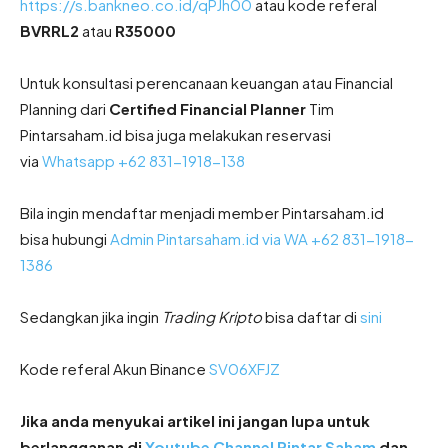
https://s.bankneo.co.id/qPJh00
atau kode referal
BVRRL2
atau
R35000
Untuk konsultasi perencanaan keuangan atau Financial
Planning dari
Certified Financial Planner
Tim
Pintarsaham.id bisa juga melakukan reservasi
via
Whatsapp +62 831-1918-138
Bila ingin mendaftar menjadi member Pintarsaham.id
bisa hubungi
Admin Pintarsaham.id via WA
+62 831-1918-
1386
Sedangkan jika ingin
Trading Kripto
bisa daftar di
sini
Kode referal Akun Binance
SV06XFJZ
Jika anda menyukai artikel ini jangan lupa untuk
berlangganan di
Youtube Channel Pintar Saham
dan