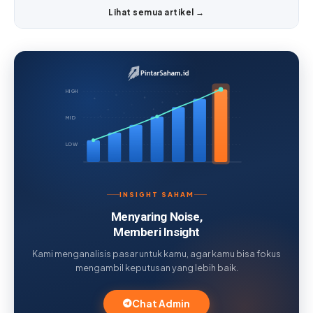
Lihat semua artikel →
HIGH
MID
LOW
INSIGHT SAHAM
Menyaring Noise,
Memberi Insight
Kami menganalisis pasar untuk kamu, agar kamu bisa fokus
mengambil keputusan yang lebih baik.
Chat Admin