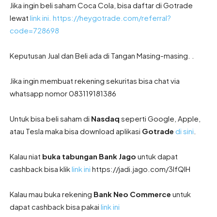
Jika ingin beli saham Coca Cola, bisa daftar di Gotrade
lewat
link ini. https://heygotrade.com/referral?
code=728698
Keputusan Jual dan Beli ada di Tangan Masing-masing. .
Jika ingin membuat rekening sekuritas bisa chat via
whatsapp nomor 083119181386
Untuk bisa beli saham di
Nasdaq
seperti Google, Apple,
atau Tesla maka bisa download aplikasi
Gotrade
di sini
.
Kalau niat
buka tabungan Bank Jago
untuk dapat
cashback bisa klik
link ini
https://jadi.jago.com/3IfQIH
Kalau mau buka rekening
Bank Neo Commerce
untuk
dapat cashback bisa pakai
link ini