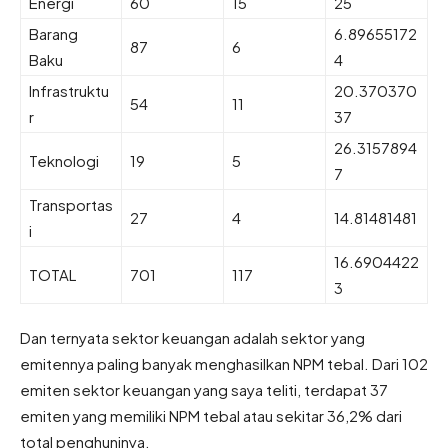
Energi
60
15
25
Barang
6.89655172
87
6
Baku
4
Infrastruktu
20.370370
54
11
r
37
26.3157894
Teknologi
19
5
7
Transportas
27
4
14.81481481
i
16.6904422
TOTAL
701
117
3
Dan ternyata sektor keuangan adalah sektor yang
emitennya paling banyak menghasilkan NPM tebal. Dari 102
emiten sektor keuangan yang saya teliti, terdapat 37
emiten yang memiliki NPM tebal atau sekitar 36,2% dari
total penghuninya.