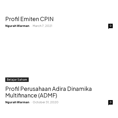
Profil Emiten CPIN
Ngurah Warman
-
March 7, 2021
0
Belajar Saham
Profil Perusahaan Adira Dinamika
Multifinance (ADMF)
Ngurah Warman
-
October 31, 2020
0