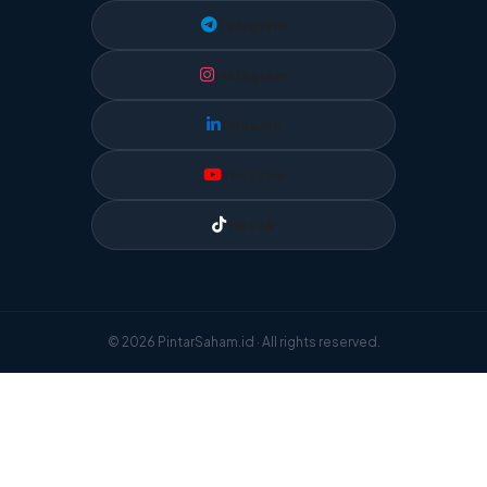
Telegram
Instagram
LinkedIn
YouTube
TikTok
© 2026 PintarSaham.id · All rights reserved.