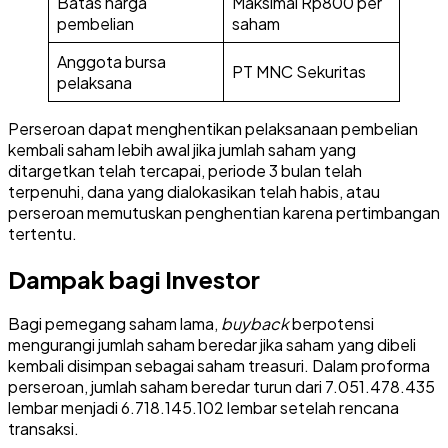
Batas harga
Maksimal Rp800 per
pembelian
saham
Anggota bursa
PT MNC Sekuritas
pelaksana
Perseroan dapat menghentikan pelaksanaan pembelian
kembali saham lebih awal jika jumlah saham yang
ditargetkan telah tercapai, periode 3 bulan telah
terpenuhi, dana yang dialokasikan telah habis, atau
perseroan memutuskan penghentian karena pertimbangan
tertentu.
Dampak bagi Investor
Bagi pemegang saham lama,
buyback
berpotensi
mengurangi jumlah saham beredar jika saham yang dibeli
kembali disimpan sebagai saham treasuri. Dalam proforma
perseroan, jumlah saham beredar turun dari 7.051.478.435
lembar menjadi 6.718.145.102 lembar setelah rencana
transaksi.