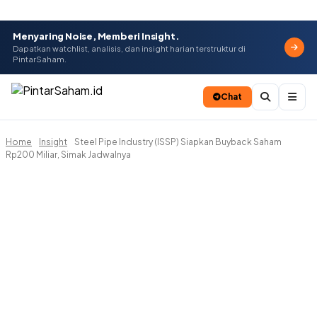
Menyaring Noise, Memberi Insight.
Dapatkan watchlist, analisis, dan insight harian terstruktur di
PintarSaham.
Chat
Home
Insight
Steel Pipe Industry (ISSP) Siapkan Buyback Saham
Batal
Rp200 Miliar, Simak Jadwalnya