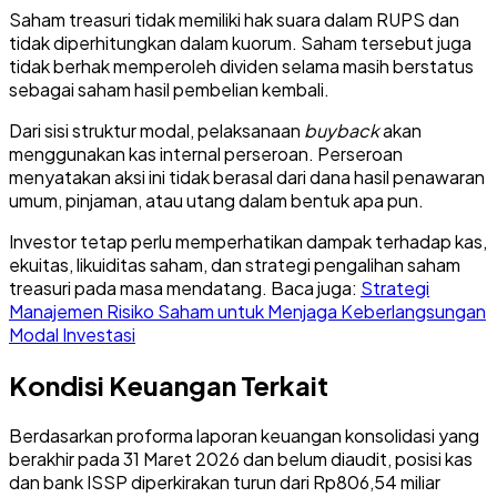
Saham treasuri tidak memiliki hak suara dalam RUPS dan
tidak diperhitungkan dalam kuorum. Saham tersebut juga
tidak berhak memperoleh dividen selama masih berstatus
sebagai saham hasil pembelian kembali.
Dari sisi struktur modal, pelaksanaan
buyback
akan
menggunakan kas internal perseroan. Perseroan
menyatakan aksi ini tidak berasal dari dana hasil penawaran
umum, pinjaman, atau utang dalam bentuk apa pun.
Investor tetap perlu memperhatikan dampak terhadap kas,
ekuitas, likuiditas saham, dan strategi pengalihan saham
treasuri pada masa mendatang. Baca juga:
Strategi
Manajemen Risiko Saham untuk Menjaga Keberlangsungan
Modal Investasi
Kondisi Keuangan Terkait
Berdasarkan proforma laporan keuangan konsolidasi yang
berakhir pada 31 Maret 2026 dan belum diaudit, posisi kas
dan bank ISSP diperkirakan turun dari Rp806,54 miliar