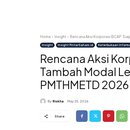
Home
Insight
Rencana Aksi Korporasi BCAP: Si
Insight
Insight PintarSaham.id
Keterbukaan Inform
Rencana Aksi Kor
Tambah Modal L
PMTHMETD 2026
By
Riskha
May 25, 2026
Share