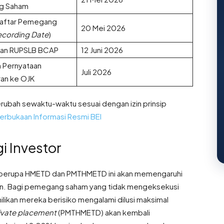
g Saham
Daftar Pemegang
20 Mei 2026
ecording Date
)
aan RUPSLB BCAP
12 Juni 2026
 Pernyataan
Juli 2026
an ke OJK
berubah sewaktu-waktu sesuai dengan izin prinsip
erbukaan Informasi Resmi BEI
 Investor
si berupa HMETD dan PMTHMETD ini akan memengaruhi
n
. Bagi pemegang saham yang tidak mengeksekusi
likan mereka berisiko mengalami dilusi maksimal
ivate placement
(PMTHMETD) akan kembali