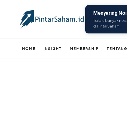
Menyaring Nois
Terlalu banyak nois
di PintarSaham.
HOME
INSIGHT
MEMBERSHIP
TENTANG
Batal