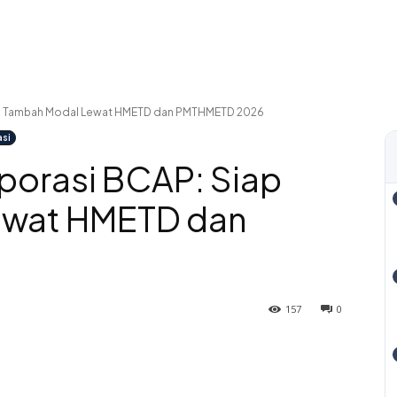
ap Tambah Modal Lewat HMETD dan PMTHMETD 2026
asi
porasi BCAP: Siap
ewat HMETD dan
157
0