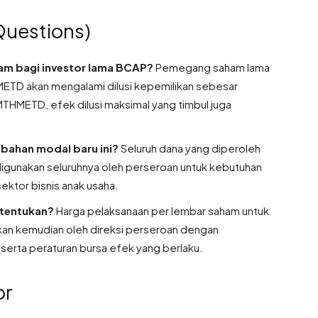
Questions)
ham bagi investor lama BCAP?
Pemegang saham lama
METD akan mengalami dilusi kepemilikan sebesar
HMETD, efek dilusi maksimal yang timbul juga
bahan modal baru ini?
Seluruh dana yang diperoleh
 digunakan seluruhnya oleh perseroan untuk kebutuhan
ektor bisnis anak usaha.
itentukan?
Harga pelaksanaan per lembar saham untuk
n kemudian oleh direksi perseroan dengan
rta peraturan bursa efek yang berlaku.
or