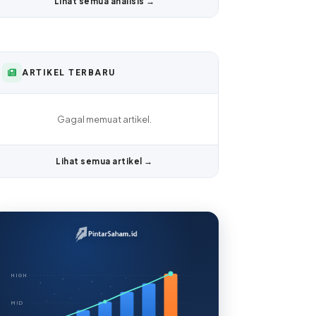
Lihat semua analisis →
ARTIKEL TERBARU
Gagal memuat artikel.
Lihat semua artikel →
HIGH
MID