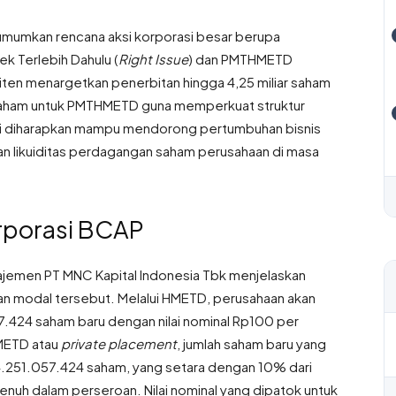
mumkan rencana aksi korporasi besar berupa
 Terlebih Dahulu (
Right Issue
) dan PMTHMETD
iten menargetkan penerbitan hingga 4,25 miliar saham
 saham untuk PMTHMETD guna memperkuat struktur
 ini diharapkan mampu mendorong pertumbuhan bisnis
kan likuiditas perdagangan saham perusahaan di masa
orporasi BCAP
ajemen PT MNC Kapital Indonesia Tbk menjelaskan
tan modal tersebut
. Melalui HMETD, perusahaan akan
424 saham baru dengan nilai nominal Rp100 per
HMETD atau
private placement
, jumlah saham baru yang
 4.251.057.424 saham, yang setara dengan 10% dari
penuh dalam perseroan
. Nilai nominal yang dipatok untuk