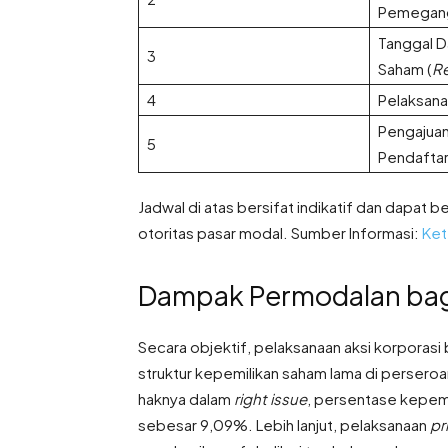
Pemegan
Tanggal 
3
Saham (
R
4
Pelaksan
Pengajuan
5
Pendaftar
Jadwal di atas bersifat indikatif dan dapat 
otoritas pasar modal
. Sumber Informasi:
Ket
Dampak Permodalan bagi
Secara objektif, pelaksanaan aksi korpora
struktur kepemilikan saham lama di perseroa
haknya dalam
right issue
, persentase kepemi
sebesar 9,09%
. Lebih lanjut, pelaksanaan
pr