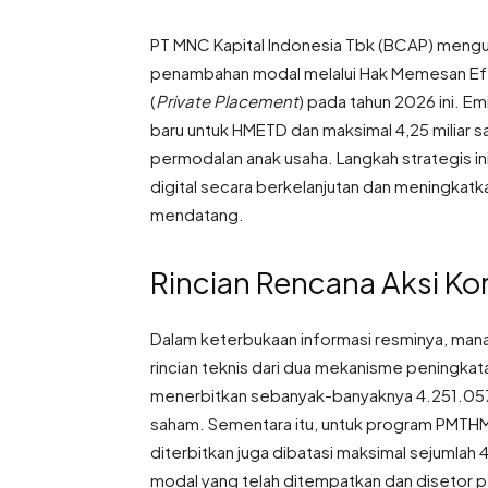
PT MNC Kapital Indonesia Tbk (BCAP) mengu
penambahan modal melalui Hak Memesan Efek
(
Private Placement
) pada tahun 2026 ini
. Em
baru untuk HMETD dan maksimal 4,25 miliar
permodalan anak usaha
. Langkah strategis
digital secara berkelanjutan dan meningkat
mendatang
.
Rincian Rencana Aksi K
Dalam keterbukaan informasi resminya, man
rincian teknis dari dua mekanisme peningka
menerbitkan sebanyak-banyaknya 4.251.057.
saham
. Sementara itu, untuk program PMT
diterbitkan juga dibatasi maksimal sejumlah
modal yang telah ditempatkan dan disetor 