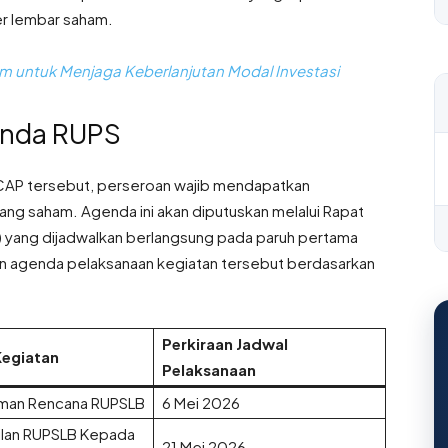
er lembar saham
.
m untuk Menjaga Keberlanjutan Modal Investasi
enda RUPS
BCAP tersebut, perseroan wajib mendapatkan
gang saham
. Agenda ini akan diputuskan melalui Rapat
yang dijadwalkan berlangsung pada paruh pertama
cian agenda pelaksanaan kegiatan tersebut berdasarkan
Perkiraan Jadwal
egiatan
Pelaksanaan
an Rencana RUPSLB
6 Mei 2026
lan RUPSLB Kepada
21 Mei 2026