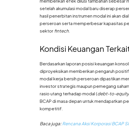
memberikan efek dilusi tambahan sebesar 
setelah akumulasi modal baru diserap perse
hasil penerbitan instrumen modal ini akan d
perseroan serta memperbesar kapasitas pen
sektor
fintech
.
Kondisi Keuangan Terkai
Berdasarkan laporan posisi keuangan konsol
diproyeksikan memberikan pengaruh positif b
modal kerja bersih perseroan dipastikan men
investor strategis maupun pemegang saham
rasio utang terhadap modal (
debt-to-equity 
BCAP di masa depan untuk mendapatkan pem
kompetitif
.
Baca juga:
Rencana Aksi Korporasi BCAP 