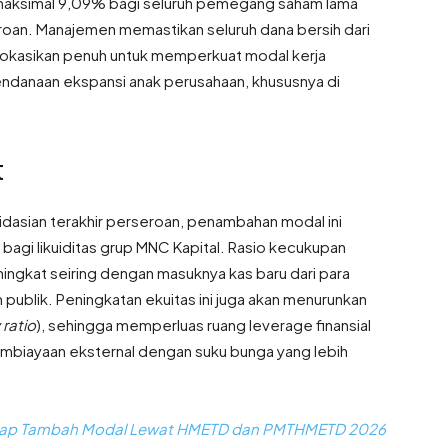
maksimal 9,09% bagi seluruh pemegang saham lama
roan
. Manajemen memastikan seluruh dana bersih dari
ialokasikan penuh untuk memperkuat modal kerja
danaan ekspansi anak perusahaan, khususnya di
t
idasian terakhir perseroan, penambahan modal ini
agi likuiditas grup MNC Kapital
. Rasio kecukupan
ingkat seiring dengan masuknya kas baru dari para
 publik
. Peningkatan ekuitas ini juga akan menurunkan
ratio
), sehingga memperluas ruang leverage finansial
biayaan eksternal dengan suku bunga yang lebih
Siap Tambah Modal Lewat HMETD dan PMTHMETD 2026