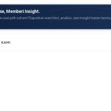
e, Memberi Insight.
e saat pilih saham? Dapatkan watchlist, analisis, dan insight harian terstr
 KAMI