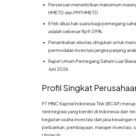
Perseroan menerbitkan maksimum masing-
HMETD dan PMTHMETD.
Efek dilusi hak suara bagi pemegang saham
adalah sebesar Rp9,09%.
Penambahan ekuitas ditujukan untuk meno
permodalan investasi jangka panjang anak
Rapat Umum Pemegang Saham Luar Biasa (
Juni 2026.
Profil Singkat Perusahaa
PT MNC Kapital Indonesia Tbk (BCAP) merup
terintegrasi yang berdiri di Indonesia dan t
kegiatan usaha investasi dan jasa keuangan m
perbankan, pembiayaan, manajer investasi, se
(
fintech
)
.