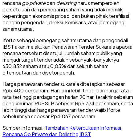
rencana
go private
dan
delisting
harus memperoleh
persetujuan dari pemegang saham yang tidak memiliki
kepentingan ekonomis pribadi dan bukan pihak terafiliasi
dengan pengendali, direksi, komisaris, atau pemegang
saham utama.
Iforte sebagai pemegang saham utama dan pengendali
IBST akan melakukan Penawaran Tender Sukarela apabila
rencana tersebut disetujui. Jumlah saham publik yang
menjadi target tender adalah sebanyak-banyaknya
650.832 saham atau 0,05% dari seluruh saham
ditempatkan dan disetor penuh.
Harga penawaran tender sukarela ditetapkan sebesar
Rp5.400 per saham. Harga ini lebih tinggi dari harga rata-
rata tertinggi perdagangan harian 90 hari terakhir sebelum
pengumuman RUPSLB sebesar Rp5.374 per saham, serta
lebih tinggi dari harga penawaran tender wajib Iforte
sebelumnya sebesar Rp4.067 per saham.
Sumber Informasi:
Tambahan Keterbukaan Informasi
Rencana Go Private dan Delisting IBST