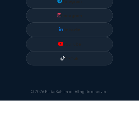
Telegram
Instagram
LinkedIn
YouTube
TikTok
© 2026 PintarSaham.id · All rights reserved.