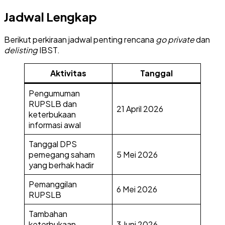
Jadwal Lengkap
Berikut perkiraan jadwal penting rencana
go private
dan
delisting
IBST.
Aktivitas
Tanggal
Pengumuman
RUPSLB dan
21 April 2026
keterbukaan
informasi awal
Tanggal DPS
pemegang saham
5 Mei 2026
yang berhak hadir
Pemanggilan
6 Mei 2026
RUPSLB
Tambahan
keterbukaan
3 Juni 2026