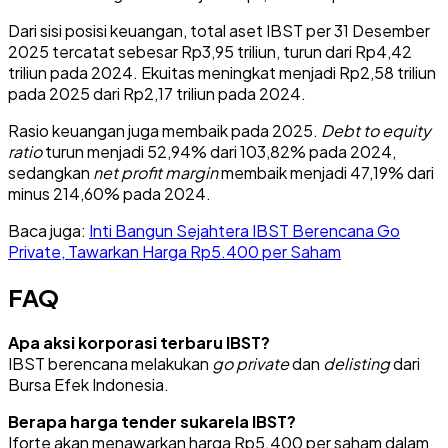
Dari sisi posisi keuangan, total aset IBST per 31 Desember
2025 tercatat sebesar Rp3,95 triliun, turun dari Rp4,42
triliun pada 2024. Ekuitas meningkat menjadi Rp2,58 triliun
pada 2025 dari Rp2,17 triliun pada 2024.
Rasio keuangan juga membaik pada 2025.
Debt to equity
ratio
turun menjadi 52,94% dari 103,82% pada 2024,
sedangkan
net profit margin
membaik menjadi 47,19% dari
minus 214,60% pada 2024.
Baca juga:
Inti Bangun Sejahtera IBST Berencana Go
Private, Tawarkan Harga Rp5.400 per Saham
FAQ
Apa aksi korporasi terbaru IBST?
IBST berencana melakukan
go private
dan
delisting
dari
Bursa Efek Indonesia.
Berapa harga tender sukarela IBST?
Iforte akan menawarkan harga Rp5.400 per saham dalam