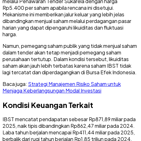
melalui Penawaran Tender Sukarela dengan harga
Rp5.400 per saham apabila rencana ini disetujui.
Mekanisme ini memberikan jalur keluar yang lebih jelas
dibandingkan menjual saham melalui perdagangan pasar
harian yang dapat dipengaruhi likuiditas dan fluktuasi
harga.
Namun, pemegang saham publik yang tidak menjual saham
dalam tender akan tetap menjadi pemegang saham
perusahaan tertutup. Dalam kondisi tersebut, likuiditas
saham akan jauh lebih terbatas karena saham IBST tidak
lagi tercatat dan diperdagangkan di Bursa Efek Indonesia.
Baca juga:
Strategi Manajemen Risiko Saham untuk
Menjaga Keberlangsungan Modal Investasi
Kondisi Keuangan Terkait
IBST mencatat pendapatan sebesar Rp871,89 miliar pada
2025, naik tipis dibandingkan Rp862,47 miliar pada 2024.
Laba tahun berjalan mencapai Rp411,44 miliar pada 2025,
berbalik dari rugi tahun berjalan Rp1,85 triliun pada 2024.