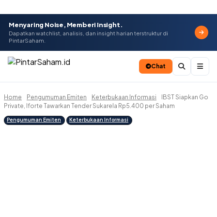
Menyaring Noise, Memberi Insight.
Dapatkan watchlist, analisis, dan insight harian terstruktur di
PintarSaham.
Chat
Home
Pengumuman Emiten
Keterbukaan Informasi
IBST Siapkan Go
Batal
Private, Iforte Tawarkan Tender Sukarela Rp5.400 per Saham
Pengumuman Emiten
Keterbukaan Informasi