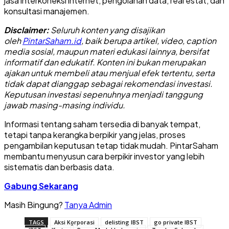
jasa interkoneksi internet, pengolahan data, real estat, dan
konsultasi manajemen.
Disclaimer:
Seluruh konten yang disajikan
oleh
PintarSaham.id
, baik berupa artikel, video, caption
media sosial, maupun materi edukasi lainnya, bersifat
informatif dan edukatif. Konten ini bukan merupakan
ajakan untuk membeli atau menjual efek tertentu, serta
tidak dapat dianggap sebagai rekomendasi investasi.
Keputusan investasi sepenuhnya menjadi tanggung
jawab masing-masing individu.
Informasi tentang saham tersedia di banyak tempat,
tetapi tanpa kerangka berpikir yang jelas, proses
pengambilan keputusan tetap tidak mudah. PintarSaham
membantu menyusun cara berpikir investor yang lebih
sistematis dan berbasis data.
Gabung Sekarang
Masih Bingung?
Tanya Admin
TAGS
Aksi Korporasi
delisting IBST
go private IBST