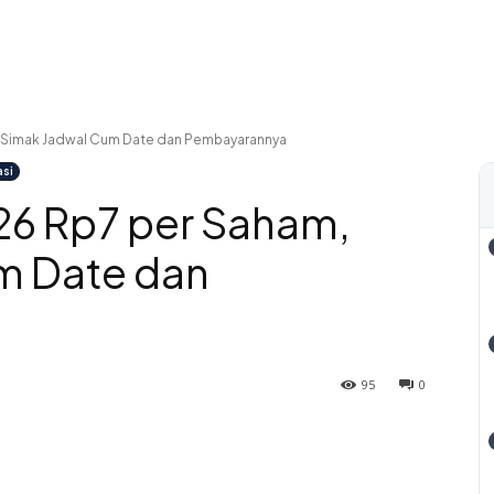
, Simak Jadwal Cum Date dan Pembayarannya
asi
26 Rp7 per Saham,
m Date dan
95
0