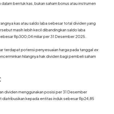
an dalam bentuk kas, bukan saham bonus atau instrumen
ngnya kas atau saldo laba sebesar total dividen yang
tersebut masih lebih kecil dibandingkan saldo laba
 sebesar Rp300,04 miliar per 31 Desember 2025.
sar terdapat potensi penyesuaian harga pada tanggal
ex
encerminkan hilangnya hak dividen bagi pembeli saham
t
an dividen menggunakan posisi per 31 Desember
 diatribusikan kepada entitas induk sebesar Rp24,85