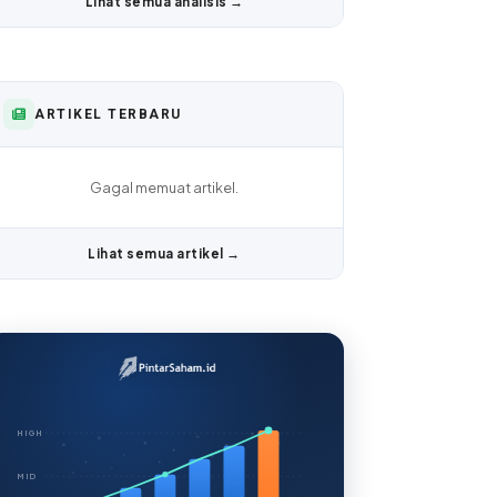
Lihat semua analisis →
ARTIKEL TERBARU
Gagal memuat artikel.
Lihat semua artikel →
HIGH
MID