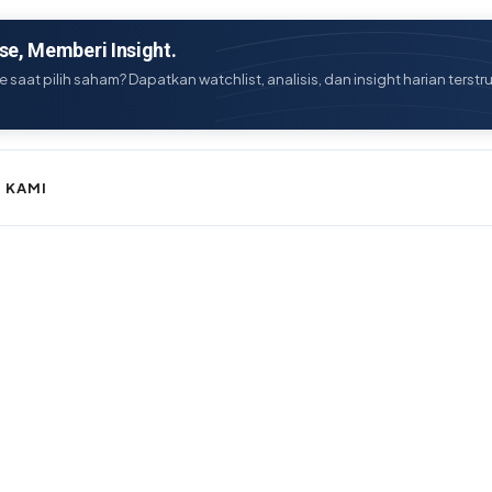
e, Memberi Insight.
e saat pilih saham? Dapatkan watchlist, analisis, dan insight harian terstr
 KAMI