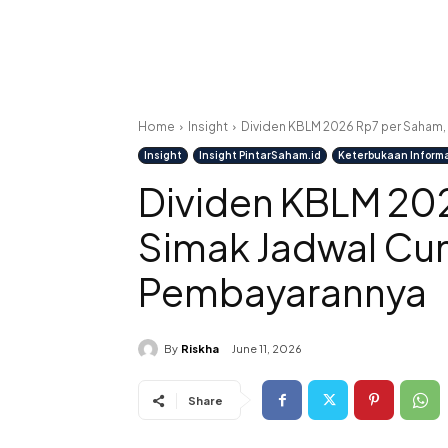
Home
Insight
Dividen KBLM 2026 Rp7 per Saham
Insight
Insight PintarSaham.id
Keterbukaan Inform
Dividen KBLM 20
Simak Jadwal Cu
Pembayarannya
By
Riskha
June 11, 2026
Share