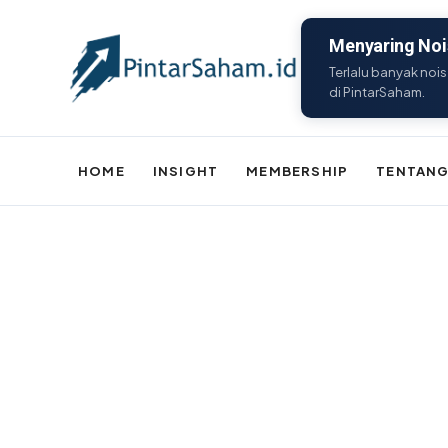
Menyaring Nois
Terlalu banyak nois
di PintarSaham.
HOME
INSIGHT
MEMBERSHIP
TENTANG
Batal