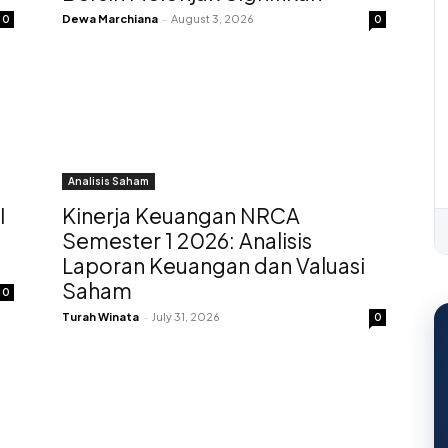
Dewa Marchiana
-
August 3, 2026
0
0
Analisis Saham
I
Kinerja Keuangan NRCA
Semester 1 2026: Analisis
Laporan Keuangan dan Valuasi
Saham
0
Turah Winata
-
July 31, 2026
0