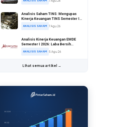
ANALISIS SAHAM
7 Agu 26
Analisis Saham TINS: Mengupas
Kinerja Keuangan TINS Semester I
2026
ANALISIS SAHAM
7 Agu 26
Analisis Kinerja Keuangan EMDE
Semester I 2026: Laba Bersih
Melonjak di Tengah Valuasi Murah
ANALISIS SAHAM
5 Agu 26
Lihat semua artikel →
HIGH
MID