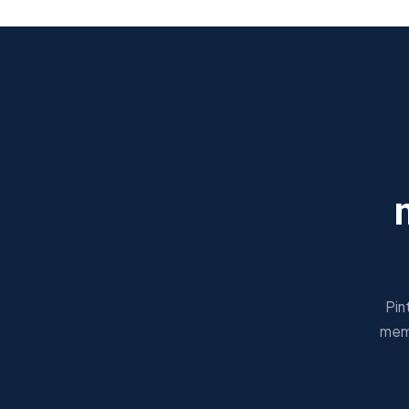
Pin
mema