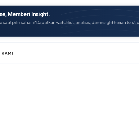
e, Memberi Insight.
e saat pilih saham? Dapatkan watchlist, analisis, dan insight harian terstr
 KAMI