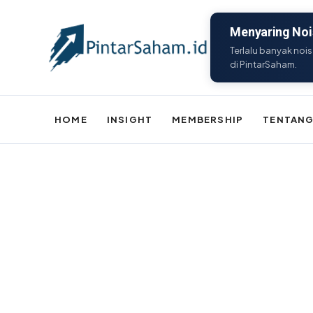
Menyaring Nois
Terlalu banyak nois
di PintarSaham.
HOME
INSIGHT
MEMBERSHIP
TENTANG
Batal