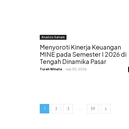
Analisis Saham
Menyoroti Kinerja Keuangan
MINE pada Semester I 2026 di
Tengah Dinamika Pasar
Turah Winata
-
July 30, 2026
...
1
2
3
39