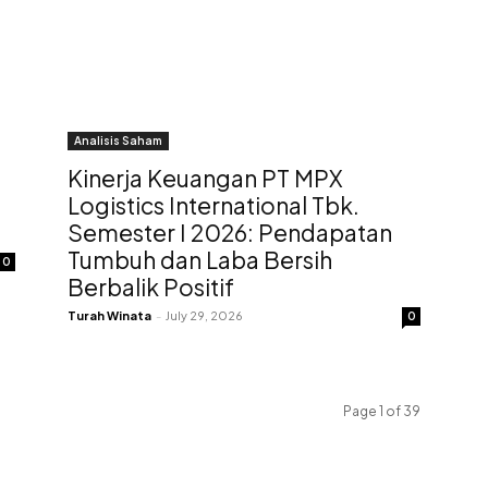
Analisis Saham
Kinerja Keuangan PT MPX
Logistics International Tbk.
Semester I 2026: Pendapatan
Tumbuh dan Laba Bersih
0
Berbalik Positif
Turah Winata
-
July 29, 2026
0
Page 1 of 39