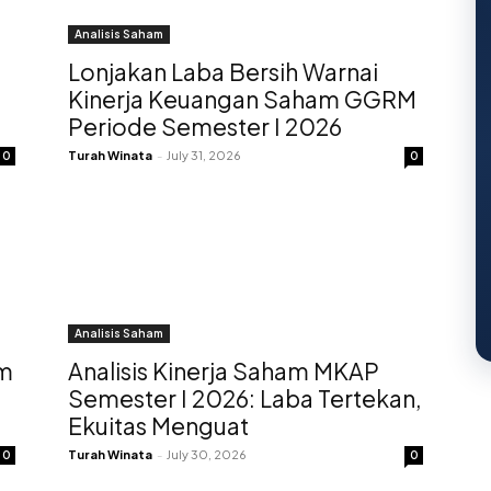
Analisis Saham
Lonjakan Laba Bersih Warnai
I
Kinerja Keuangan Saham GGRM
Periode Semester I 2026
Turah Winata
-
July 31, 2026
0
0
Analisis Saham
am
Analisis Kinerja Saham MKAP
Semester I 2026: Laba Tertekan,
Ekuitas Menguat
Turah Winata
-
July 30, 2026
0
0