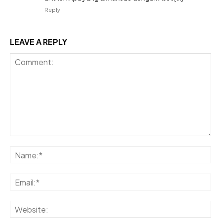
Reply
LEAVE A REPLY
Comment:
Na
Ema
Web