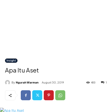
Insight
Apa Itu Aset
400
1
By
Ngurah Warman
August 30, 2019