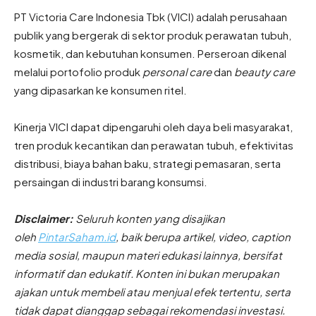
PT Victoria Care Indonesia Tbk (VICI) adalah perusahaan
publik yang bergerak di sektor produk perawatan tubuh,
kosmetik, dan kebutuhan konsumen. Perseroan dikenal
melalui portofolio produk
personal care
dan
beauty care
yang dipasarkan ke konsumen ritel.
Kinerja VICI dapat dipengaruhi oleh daya beli masyarakat,
tren produk kecantikan dan perawatan tubuh, efektivitas
distribusi, biaya bahan baku, strategi pemasaran, serta
persaingan di industri barang konsumsi.
Disclaimer:
Seluruh konten yang disajikan
oleh
PintarSaham.id
, baik berupa artikel, video, caption
media sosial, maupun materi edukasi lainnya, bersifat
informatif dan edukatif. Konten ini bukan merupakan
ajakan untuk membeli atau menjual efek tertentu, serta
tidak dapat dianggap sebagai rekomendasi investasi.