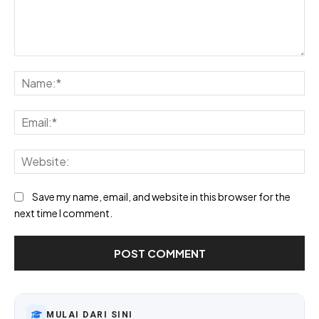
Comment:
Na
Ema
Web
Save my name, email, and website in this browser for the
next time I comment.
MULAI DARI SINI