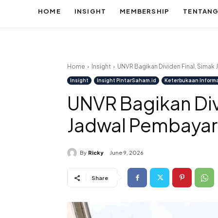
HOME
INSIGHT
MEMBERSHIP
TENTANG
Home
Insight
UNVR Bagikan Dividen Final, Simak
Batal
Insight
Insight PintarSaham.id
Keterbukaan Inform
UNVR Bagikan Div
Jadwal Pembaya
By
Ricky
June 9, 2026
Share