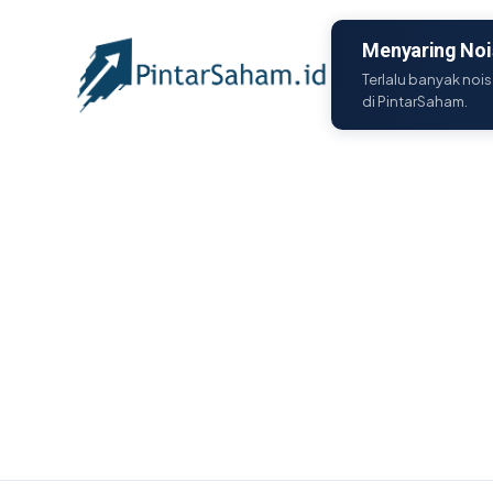
Menyaring Nois
Terlalu banyak nois
di PintarSaham.