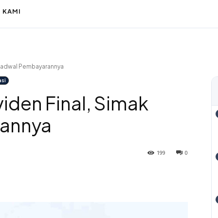
 KAMI
 Jadwal Pembayarannya
asi
iden Final, Simak
rannya
199
0