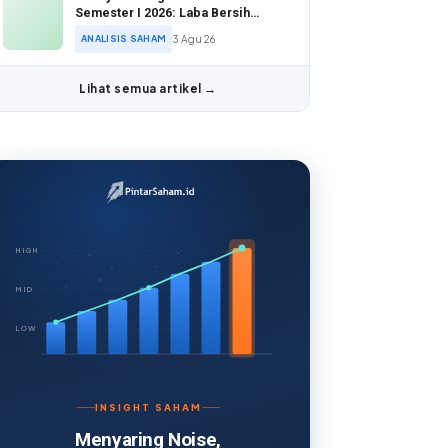
Semester I 2026: Laba Bersih
Tumbuh 28,94%
ANALISIS SAHAM
3 Agu 26
Lihat semua artikel →
HIGH
MID
LOW
INSIGHT SAHAM
Menyaring Noise,