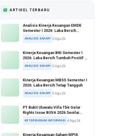
ARTIKEL TERBARU
Analisis Kinerja Keuangan EMDE
Semester I 2026: Laba Bersih
Melonjak di Tengah Valuasi Murah
ANALISIS SAHAM
5 Agu 26
Kinerja Keuangan BNI Semester I
2026: Laba Bersih Tumbuh Positif di
Tengah Ekspansi Kredit Agresif
ANALISIS SAHAM
5 Agu 26
Kinerja Keuangan MBSS Semester I
2026: Laba Bersih Tetap Tangguh
ANALISIS SAHAM
5 Agu 26
PT Bukit Uluwatu Villa Tbk Gelar
Rights Issue BUVA 2026 Senilai
Rp1,53 Triliun
KETERBUKAAN INFORMASI
4 Agu 26
Kinerja Keuangan Saham MPIX