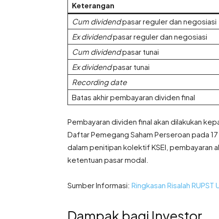
Keterangan
Cum dividend
pasar reguler dan negosiasi
Ex dividend
pasar reguler dan negosiasi
Cum dividend
pasar tunai
Ex dividend
pasar tunai
Recording date
Batas akhir pembayaran dividen final
Pembayaran dividen final akan dilakukan k
Daftar Pemegang Saham Perseroan pada 17 J
dalam penitipan kolektif KSEI, pembayaran 
ketentuan pasar modal.
Sumber Informasi:
Ringkasan Risalah RUPST
Dampak bagi Investor