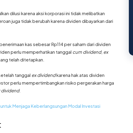
an dilusi karena aksi korporasi ini tidak melibatkan
roan juga tidak berubah karena dividen dibayarkan dari
penerimaan kas sebesar Rp114 per saham dari dividen
ividen perlu memperhatikan tanggal
cum dividend
,
ex
yang telah ditetapkan.
setelah tanggal
ex dividend
karena hak atas dividen
vestor perlu mempertimbangkan risiko pergerakan harga
 dividend
.
 untuk Menjaga Keberlangsungan Modal Investasi
t