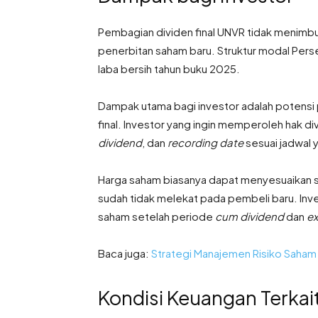
Pembagian dividen final UNVR tidak menimbulk
penerbitan saham baru. Struktur modal Perse
laba bersih tahun buku 2025.
Dampak utama bagi investor adalah potensi 
final. Investor yang ingin memperoleh hak d
dividend
, dan
recording date
sesuai jadwal 
Harga saham biasanya dapat menyesuaikan 
sudah tidak melekat pada pembeli baru. In
saham setelah periode
cum dividend
dan
ex
Baca juga:
Strategi Manajemen Risiko Saham
Kondisi Keuangan Terkai