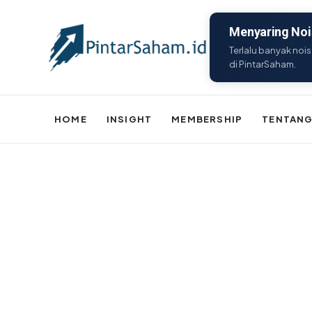
Menyaring Nois
Terlalu banyak nois
di PintarSaham.
HOME
INSIGHT
MEMBERSHIP
TENTANG
Batal