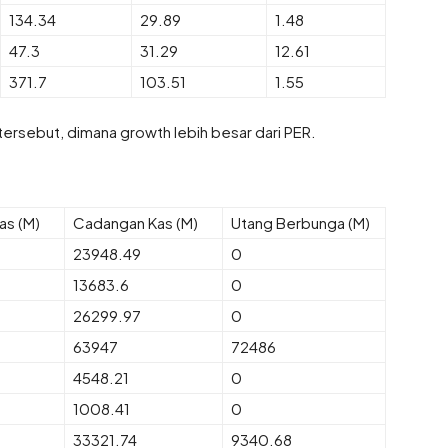
134.34
29.89
1.48
47.3
31.29
12.61
371.7
103.51
1.55
ersebut, dimana growth lebih besar dari PER.
as (M)
Cadangan Kas (M)
Utang Berbunga (M)
23948.49
0
13683.6
0
26299.97
0
63947
72486
4548.21
0
1008.41
0
33321.74
9340.68