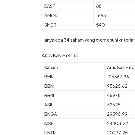
EAST
88
AMOR
1655
SMBR
540
Hanya ada 34 saham yang memenuhi kriteria t
Arus Kas Bebas
Saham
Arus Kas Beb
BMRI
126367.96
BBNI
95628.62
BBRI
46978.11
ASII
32525
BNGA
29596.99
NISP
24408.22
UNTR
20237.25