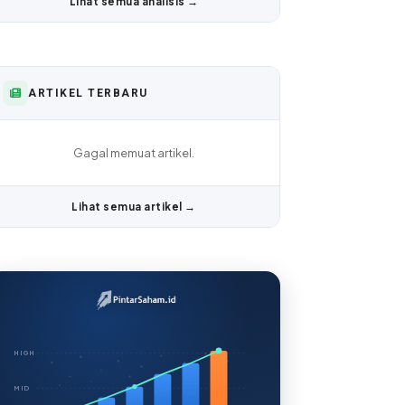
Lihat semua analisis →
ARTIKEL TERBARU
Gagal memuat artikel.
Lihat semua artikel →
HIGH
MID