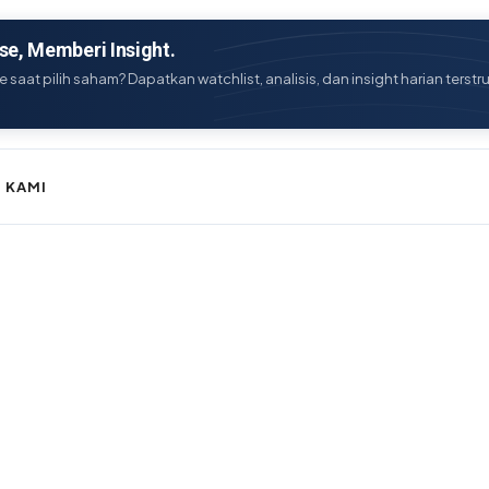
e, Memberi Insight.
e saat pilih saham? Dapatkan watchlist, analisis, dan insight harian terstr
 KAMI