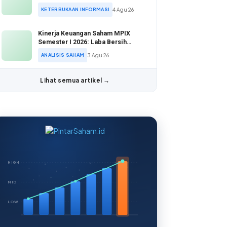
Rp1,53 Triliun
KETERBUKAAN INFORMASI
4 Agu 26
Kinerja Keuangan Saham MPIX
Semester I 2026: Laba Bersih
Tumbuh 28,94%
ANALISIS SAHAM
3 Agu 26
Lihat semua artikel →
HIGH
MID
LOW