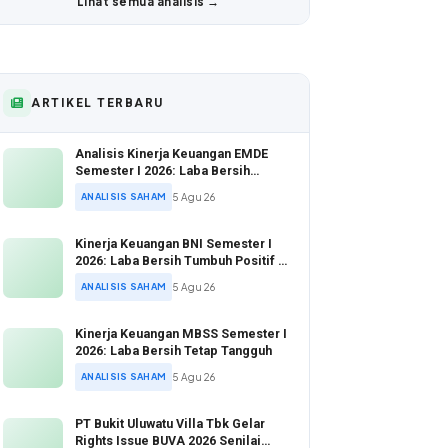
Lihat semua analisis →
ARTIKEL TERBARU
Analisis Kinerja Keuangan EMDE
Semester I 2026: Laba Bersih
Melonjak di Tengah Valuasi Murah
ANALISIS SAHAM
5 Agu 26
Kinerja Keuangan BNI Semester I
2026: Laba Bersih Tumbuh Positif di
Tengah Ekspansi Kredit Agresif
ANALISIS SAHAM
5 Agu 26
Kinerja Keuangan MBSS Semester I
2026: Laba Bersih Tetap Tangguh
ANALISIS SAHAM
5 Agu 26
PT Bukit Uluwatu Villa Tbk Gelar
Rights Issue BUVA 2026 Senilai