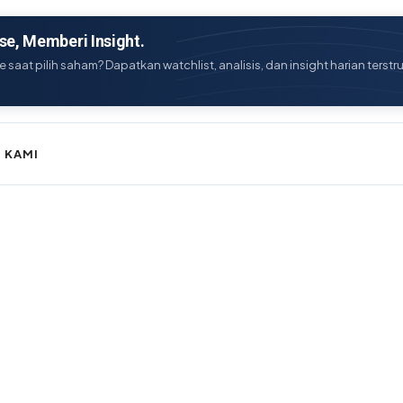
e, Memberi Insight.
e saat pilih saham? Dapatkan watchlist, analisis, dan insight harian terstr
 KAMI