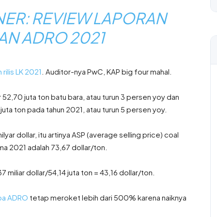
ER: REVIEW LAPORAN
N ADRO 2021
 rilis LK 2021
. Auditor-nya PwC, KAP big four mahal.
2,70 juta ton batu bara, atau turun 3 persen yoy dan
uta ton pada tahun 2021, atau turun 5 persen yoy.
yar dollar, itu artinya ASP (average selling price) coal
ma 2021 adalah 73,67 dollar/ton.
iliar dollar/54,14 juta ton = 43,16 dollar/ton.
ba ADRO
tetap meroket lebih dari 500% karena naiknya