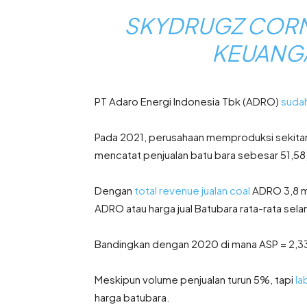
SKYDRUGZ CORN
KEUANGA
PT Adaro Energi Indonesia Tbk (ADRO)
sudah
Pada 2021, perusahaan memproduksi sekitar 5
mencatat penjualan batu bara sebesar 51,58 j
Dengan
total revenue jualan coal
ADRO 3,8 mil
ADRO atau harga jual Batubara rata-rata sela
Bandingkan dengan 2020 di mana ASP = 2,337 m
Meskipun volume penjualan turun 5%, tapi
la
harga batubara.