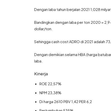
Dengan laba tahun berjalan 2021 1,028 milyar
Bandingkan dengan laba per ton 2020 = 2,9 d
dollar/ton.
Sehingga cash cost ADRO di 2021 adalah 73,
Dengan demikian selama HBA (harga batubara
laba.
Kinerja
ROE 22,57%
NPM 23,38%
Di harga 2610 PBV 1,42 PER 6,2
Pertumbuhan 535%