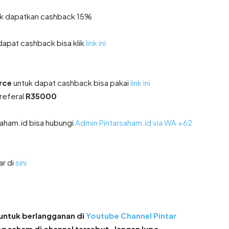
k dapatkan cashback 15%
dapat cashback bisa klik
link ini
rce
untuk dapat cashback bisa pakai
link ini
referal
R35000
saham.id bisa hubungi
Admin Pintarsaham.id via WA
+62
ar di
sini
a untuk berlangganan di
Youtube Channel Pintar
g saham di channel tersebut. Jangan lupa