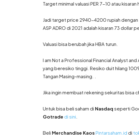
Target minimal valuasi PER 7-10 atau kisaran
Jadi target price 2940-4200 rupiah dengan c
ASP ADRO di 2021 adalah kisaran 73 dollar pe
Valuasi bisa berubah jika HBA turun.
I am Not a Professional Financial Analyst and
yang beresiko tinggi. Resiko duit hilang 100
Tangan Masing-masing. .
Jika ingin membuat rekening sekuritas bisa
Untuk bisa beli saham di
Nasdaq
seperti Goo
Gotrade
di sini
.
Beli
Merchandise Kaos
Pintarsaham.id
di
to