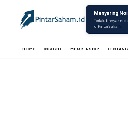
Menyaring Nois
Terlalu banyak nois
di PintarSaham.
HOME
INSIGHT
MEMBERSHIP
TENTANG
Batal