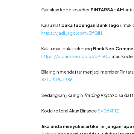
Gunakan kode voucher
PINTARSAHAM
untu
Kalau niat
buka tabungan Bank Jago
untuk 
https://jadi.jago.com/3IfQIH
Kalau mau buka rekening
Bank Neo Comme
https://s.bankneo.co.id/qPJh00
atau kode 
Bila ingin mendaftar menjadi member Pintar
831-1918-1386
Sedangkan jika ingin
Trading Kripto
bisa daft
Kode referal Akun Binance
SV06XFJZ
Jika anda menyukai artikel ini jangan lup
Saham
dan nantikan video edukasi tentan