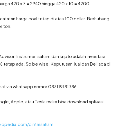
 harga 420 x 7 = 2940 hingga 420 x 10 = 4200
atatan harga coal tetap di atas 100 dollar. Berhubung
r ton.
 Advisor. Instrumen saham dan kripto adalah investasi
% tetap ada. So be wise. Keputusan Jual dan Beli ada di
 chat via whatsapp nomor 083119181386
gle, Apple, atau Tesla maka bisa download aplikasi
kopedia.com/pintarsaham