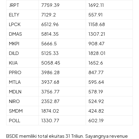
JRPT
7759.39
1692.11
ELTY
7129.2
557.91
LPCK
6512.96
1158.68
DMAS
5814.35
1307.21
MKPI
5666.5
908.47
DILD
5125.33
1828.01
KIJA
5058.45
1652.6
PPRO
3986.28
847.77
MTLA
3937.68
595.64
MDLN
3756.77
578.19
NIRO
2352.87
524.92
SMDM
1874.02
424.82
POLL
1330.77
602.19
BSDE memiliki total ekuitas 31 Triliun. Sayangnya revenue