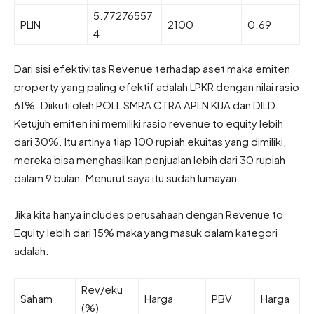
5.77276557
PLIN
2100
0.69
4
Dari sisi efektivitas Revenue terhadap aset maka emiten
property yang paling efektif adalah LPKR dengan nilai rasio
61%. Diikuti oleh POLL SMRA CTRA APLN KIJA dan DILD.
Ketujuh emiten ini memiliki rasio revenue to equity lebih
dari 30%. Itu artinya tiap 100 rupiah ekuitas yang dimiliki,
mereka bisa menghasilkan penjualan lebih dari 30 rupiah
dalam 9 bulan. Menurut saya itu sudah lumayan.
Jika kita hanya includes perusahaan dengan Revenue to
Equity lebih dari 15% maka yang masuk dalam kategori
adalah:
Rev/eku
Saham
Harga
PBV
Harga
(%)