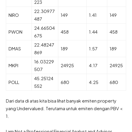
223
22.30977
NIRO
149
1.41
149
487
24.66504
PWON
458
1.44
458
675
22.48247
DMAS
189
1.57
189
869
16.03229
MKPI
24925
4.17
24925
507
45.25124
POLL
680
4.25
680
552
Dari data di atas kita bisa lihat banyak emiten property
yang Undervalued. Terutama untuk emiten dengan PBV <
1.
I am Not a Professional Financial Analyst and Advisor.