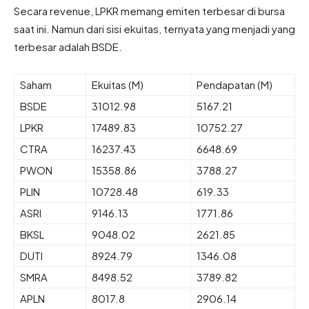
Secara revenue, LPKR memang emiten terbesar di bursa
saat ini. Namun dari sisi ekuitas, ternyata yang menjadi yang
terbesar adalah BSDE.
Saham
Ekuitas (M)
Pendapatan (M)
BSDE
31012.98
5167.21
LPKR
17489.83
10752.27
CTRA
16237.43
6648.69
PWON
15358.86
3788.27
PLIN
10728.48
619.33
ASRI
9146.13
1771.86
BKSL
9048.02
2621.85
DUTI
8924.79
1346.08
SMRA
8498.52
3789.82
APLN
8017.8
2906.14