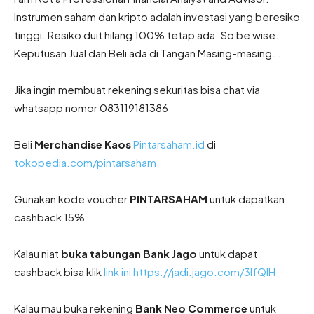
Instrumen saham dan kripto adalah investasi yang beresiko
tinggi. Resiko duit hilang 100% tetap ada. So be wise.
Keputusan Jual dan Beli ada di Tangan Masing-masing. .
Jika ingin membuat rekening sekuritas bisa chat via
whatsapp nomor 083119181386
Beli
Merchandise Kaos
Pintarsaham.id
di
tokopedia.com/pintarsaham
Gunakan kode voucher
PINTARSAHAM
untuk dapatkan
cashback 15%
Kalau niat
buka tabungan Bank Jago
untuk dapat
cashback bisa klik
link ini
https://jadi.jago.com/3IfQIH
Kalau mau buka rekening
Bank Neo Commerce
untuk