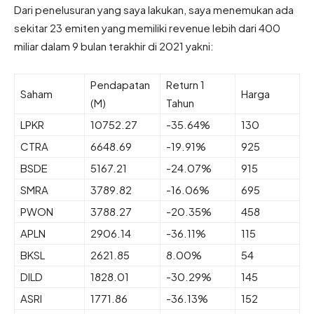
Dari penelusuran yang saya lakukan, saya menemukan ada
sekitar 23 emiten yang memiliki revenue lebih dari 400
miliar dalam 9 bulan terakhir di 2021 yakni:
Pendapatan
Return 1
Saham
Harga
(M)
Tahun
LPKR
10752.27
-35.64%
130
CTRA
6648.69
-19.91%
925
BSDE
5167.21
-24.07%
915
SMRA
3789.82
-16.06%
695
PWON
3788.27
-20.35%
458
APLN
2906.14
-36.11%
115
BKSL
2621.85
8.00%
54
DILD
1828.01
-30.29%
145
ASRI
1771.86
-36.13%
152