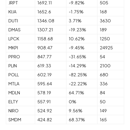
JRPT
1692.11
-9.82%
505
KIJA
1652.6
-1.75%
168
DUTI
1346.08
3.71%
3630
DMAS
1307.21
-19.23%
189
LPCK
1158.68
10.62%
1250
MKPI
908.47
-9.45%
24925
PPRO
847.77
-31.65%
54
PLIN
619.33
-14.29%
2100
POLL
602.19
-82.25%
680
MTLA
595.64
-22.22%
336
MDLN
578.19
64.71%
84
ELTY
557.91
0%
50
NIRO
524.92
9.56%
149
SMDM
424.82
68.37%
165