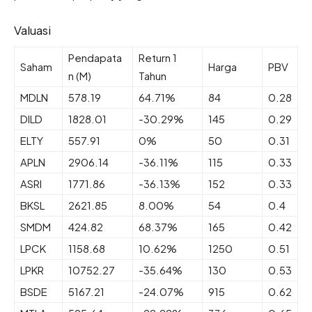
Valuasi
Pendapata
Return 1
Saham
Harga
PBV
n (M)
Tahun
MDLN
578.19
64.71%
84
0.28
DILD
1828.01
-30.29%
145
0.29
ELTY
557.91
0%
50
0.31
APLN
2906.14
-36.11%
115
0.33
ASRI
1771.86
-36.13%
152
0.33
BKSL
2621.85
8.00%
54
0.4
SMDM
424.82
68.37%
165
0.42
LPCK
1158.68
10.62%
1250
0.51
LPKR
10752.27
-35.64%
130
0.53
BSDE
5167.21
-24.07%
915
0.62