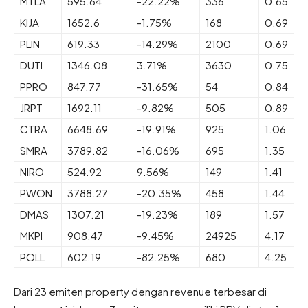
MTLA
595.64
-22.22%
336
0.65
KIJA
1652.6
-1.75%
168
0.69
PLIN
619.33
-14.29%
2100
0.69
DUTI
1346.08
3.71%
3630
0.75
PPRO
847.77
-31.65%
54
0.84
JRPT
1692.11
-9.82%
505
0.89
CTRA
6648.69
-19.91%
925
1.06
SMRA
3789.82
-16.06%
695
1.35
NIRO
524.92
9.56%
149
1.41
PWON
3788.27
-20.35%
458
1.44
DMAS
1307.21
-19.23%
189
1.57
MKPI
908.47
-9.45%
24925
4.17
POLL
602.19
-82.25%
680
4.25
Dari 23 emiten property dengan revenue terbesar di