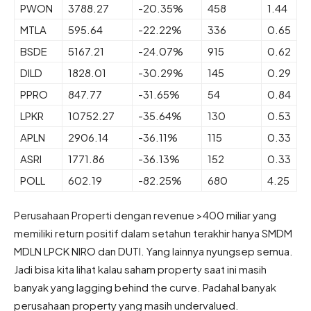
PWON
3788.27
-20.35%
458
1.44
MTLA
595.64
-22.22%
336
0.65
BSDE
5167.21
-24.07%
915
0.62
DILD
1828.01
-30.29%
145
0.29
PPRO
847.77
-31.65%
54
0.84
LPKR
10752.27
-35.64%
130
0.53
APLN
2906.14
-36.11%
115
0.33
ASRI
1771.86
-36.13%
152
0.33
POLL
602.19
-82.25%
680
4.25
Perusahaan Properti dengan revenue >400 miliar yang
memiliki return positif dalam setahun terakhir hanya SMDM
MDLN LPCK NIRO dan DUTI. Yang lainnya nyungsep semua.
Jadi bisa kita lihat kalau saham property saat ini masih
banyak yang lagging behind the curve. Padahal banyak
perusahaan property yang masih undervalued.