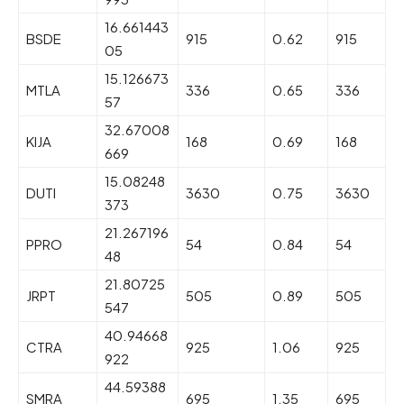
16.661443
BSDE
915
0.62
915
05
15.126673
MTLA
336
0.65
336
57
32.67008
KIJA
168
0.69
168
669
15.08248
DUTI
3630
0.75
3630
373
21.267196
PPRO
54
0.84
54
48
21.80725
JRPT
505
0.89
505
547
40.94668
CTRA
925
1.06
925
922
44.59388
SMRA
695
1.35
695