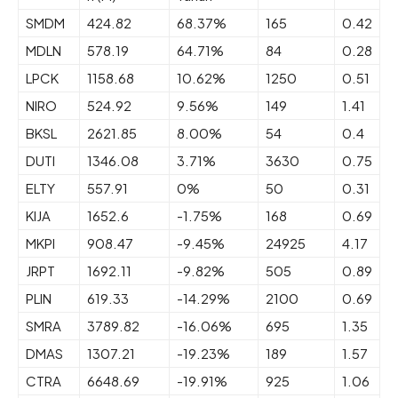
SMDM
424.82
68.37%
165
0.42
MDLN
578.19
64.71%
84
0.28
LPCK
1158.68
10.62%
1250
0.51
NIRO
524.92
9.56%
149
1.41
BKSL
2621.85
8.00%
54
0.4
DUTI
1346.08
3.71%
3630
0.75
ELTY
557.91
0%
50
0.31
KIJA
1652.6
-1.75%
168
0.69
MKPI
908.47
-9.45%
24925
4.17
JRPT
1692.11
-9.82%
505
0.89
PLIN
619.33
-14.29%
2100
0.69
SMRA
3789.82
-16.06%
695
1.35
DMAS
1307.21
-19.23%
189
1.57
CTRA
6648.69
-19.91%
925
1.06