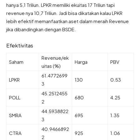
hanya 5,1 Triliun. LPKR memiliki ekuitas 17 Triliun tapi
revenue nya 10,7 Triliun. Jadi bisa dikatakan kalau LPKR
lebih efektif memanfaatkan aset dalam meraih Revenue
jika dibandingkan dengan BSDE.
Efektivitas
Revenue/ek
Saham
Harga
PBV
uitas (%)
61.4772699
LPKR
130
0.53
3
45.2512455
POLL
680
4.25
2
44.5938822
SMRA
695
1.35
3
40.9466892
CTRA
925
1.06
2