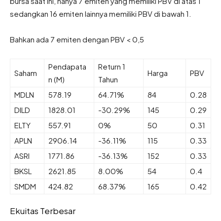
bursa saat ini, hanya 7 emiten yang memiliki PBV di atas 1
sedangkan 16 emiten lainnya memiliki PBV di bawah 1.
Bahkan ada 7 emiten dengan PBV < 0,5
Pendapata
Return 1
Saham
Harga
PBV
n (M)
Tahun
MDLN
578.19
64.71%
84
0.28
DILD
1828.01
-30.29%
145
0.29
ELTY
557.91
0%
50
0.31
APLN
2906.14
-36.11%
115
0.33
ASRI
1771.86
-36.13%
152
0.33
BKSL
2621.85
8.00%
54
0.4
SMDM
424.82
68.37%
165
0.42
Ekuitas Terbesar