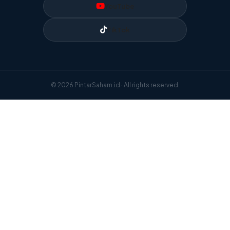
YouTube
TikTok
© 2026 PintarSaham.id · All rights reserved.