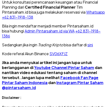
Untuk konsultasi perencanaan keuangan atau Financial
Planning dari
Certified Financial Planner
Tim
Pintarsaham.id bisa juga melakukan reservasi via
Whatsapp
+62 831-1918-138
Bila ingin mendaftar menjadi member Pintarsaham.id
bisa hubungi
Admin Pintarsaham.id via WA
+62 831-1918-
1386
Sedangkan jika ingin
Trading Kripto
bisa daftar di
sini
Kode referal Akun Binance
SV06XFJZ
Jika anda menyukai artikel ini jangan lupa untuk
berlangganan di
Youtube Channel Pintar Saham
dan
nantikan video edukasi tentang saham di channel
tersebut. Jangan lupa melihat
Facebook Fan Page
Pintar Saham Indonesia
dan
Instagram Pintar Saham
@pintarsaham.id
Disclaimer :