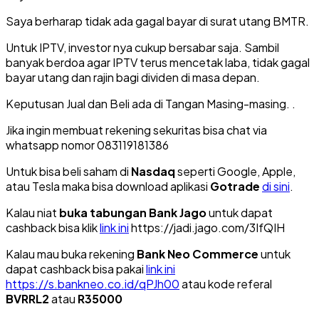
Saya berharap tidak ada gagal bayar di surat utang BMTR.
Untuk IPTV, investor nya cukup bersabar saja. Sambil
banyak berdoa agar IPTV terus mencetak laba, tidak gagal
bayar utang dan rajin bagi dividen di masa depan.
Keputusan Jual dan Beli ada di Tangan Masing-masing. .
Jika ingin membuat rekening sekuritas bisa chat via
whatsapp nomor 083119181386
Untuk bisa beli saham di
Nasdaq
seperti Google, Apple,
atau Tesla maka bisa download aplikasi
Gotrade
di sini
.
Kalau niat
buka tabungan Bank Jago
untuk dapat
cashback bisa klik
link ini
https://jadi.jago.com/3IfQIH
Kalau mau buka rekening
Bank Neo Commerce
untuk
dapat cashback bisa pakai
link ini
https://s.bankneo.co.id/qPJh00
atau kode referal
BVRRL2
atau
R35000