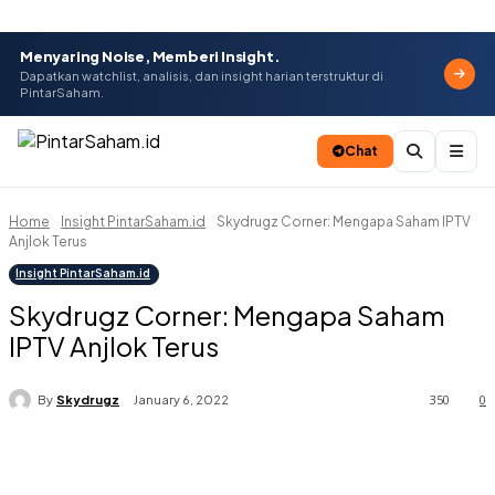
Menyaring Noise, Memberi Insight.
Dapatkan watchlist, analisis, dan insight harian terstruktur di
PintarSaham.
Chat
Home
Insight PintarSaham.id
Skydrugz Corner: Mengapa Saham IPTV
Batal
Anjlok Terus
Insight PintarSaham.id
Skydrugz Corner: Mengapa Saham
IPTV Anjlok Terus
350
0
By
Skydrugz
January 6, 2022