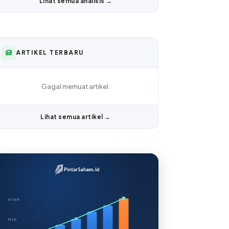
Lihat semua analisis →
ARTIKEL TERBARU
Gagal memuat artikel.
Lihat semua artikel →
HIGH
MID