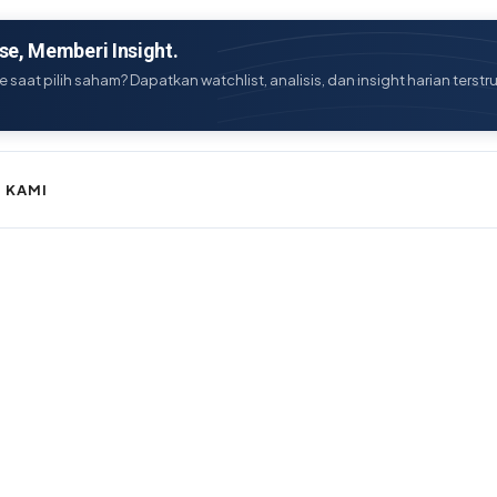
e, Memberi Insight.
e saat pilih saham? Dapatkan watchlist, analisis, dan insight harian terstr
 KAMI