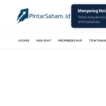
Menyaring Nois
Terlalu banyak nois
di PintarSaham.
HOME
INSIGHT
MEMBERSHIP
TENTANG
Batal