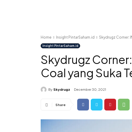
Home
Insight PintarSaham.id
Skydrugz Corner: I
Insight PintarSaham.id
Skydrugz Corner:
Coal yang Suka T
By
Skydrugz
December 30, 2021
Share