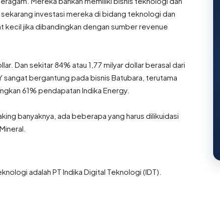
ragam. Mereka bahkan memiliki bisnis teknologi dan
sekarang investasi mereka di bidang teknologi dan
t kecil jika dibandingkan dengan sumber revenue
lar. Dan sekitar 84% atau 1,77 milyar dollar berasal dari
NDY sangat bergantung pada bisnis Batubara, terutama
bangkan 61% pendapatan Indika Energy.
aking banyaknya, ada beberapa yang harus dilikuidasi
Mineral.
ologi adalah PT Indika Digital Teknologi (IDT).