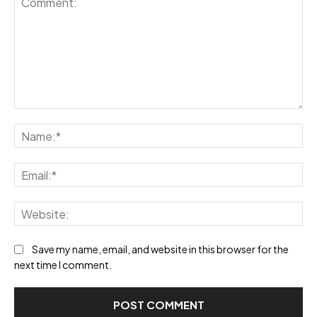
Comment:
Na
Ema
Web
Save my name, email, and website in this browser for the
next time I comment.