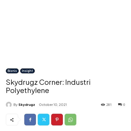
Bisnis
Insight
Skydrugz Corner: Industri
Polyethylene
281
0
By
Skydrugz
October 10, 2021