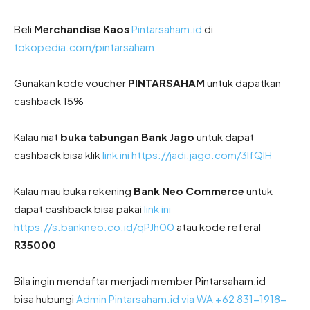
Beli
Merchandise Kaos
Pintarsaham.id
di
tokopedia.com/pintarsaham
Gunakan kode voucher
PINTARSAHAM
untuk dapatkan
cashback 15%
Kalau niat
buka tabungan Bank Jago
untuk dapat
cashback bisa klik
link ini
https://jadi.jago.com/3IfQIH
Kalau mau buka rekening
Bank Neo Commerce
untuk
dapat cashback bisa pakai
link ini
https://s.bankneo.co.id/qPJh00
atau kode referal
R35000
Bila ingin mendaftar menjadi member Pintarsaham.id
bisa hubungi
Admin Pintarsaham.id via WA
+62 831-1918-