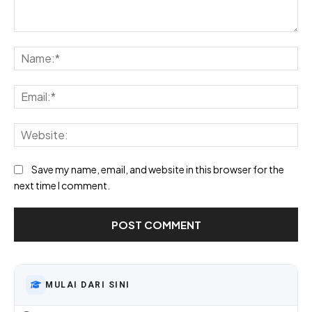
Comment:
Na
Ema
Web
Save my name, email, and website in this browser for the
next time I comment.
MULAI DARI SINI