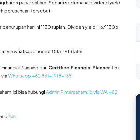
agi harga pasar saham. Secara sederhana dividend yield
leh perusahaan tersebut.
enutupan hari ini 1130 rupiah. Dividen yield = 6/1130 x
 chat via whatsapp nomor 083119181386
inancial Planning dari
Certified Financial Planner
Tim
 via
Whatsapp +62 831-1918-138
saham.id bisa hubungi
Admin Pintarsaham.id via WA
+62
ar di
sini