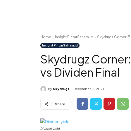
Home
Insight PintarSaham.id
Skydrugz Corner: Be
Insight PintarSaham.id
Skydrugz Corner:
vs Dividen Final
By
Skydrugz
December 15, 2021
Share
Dividen yield