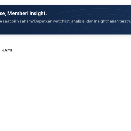
e, Memberi Insight.
e saat pilih saham? Dapatkan watchlist, analisis, dan insight harian terstr
 KAMI