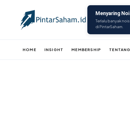
Menyaring Nois
Terlalu banyak nois
di PintarSaham.
HOME
INSIGHT
MEMBERSHIP
TENTANG
Batal