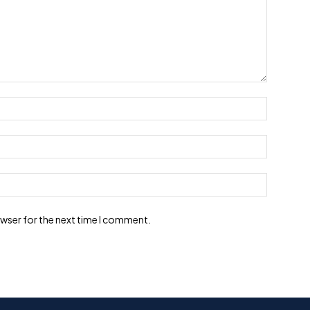
Name:*
Email:*
Website:
owser for the next time I comment.