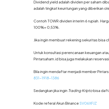
Dividend yield adalah dividen per saham dib
adalah tingkat keuntungan yang diberikan o
Contoh TOWR dividen interim 6 rupiah. Harga p
100%= 0,53%.
Jika ingin membuat rekening sekuritas bisa
Untuk konsultasi perencanaan keuangan atau F
Pintarsaham.id bisa juga melakukan reservasi
Bila ingin mendaftar menjadi member Pintar
831-1918-1386
Sedangkan jika ingin
Trading Kripto
bisa daft
Kode referal Akun Binance
SV06XFJZ