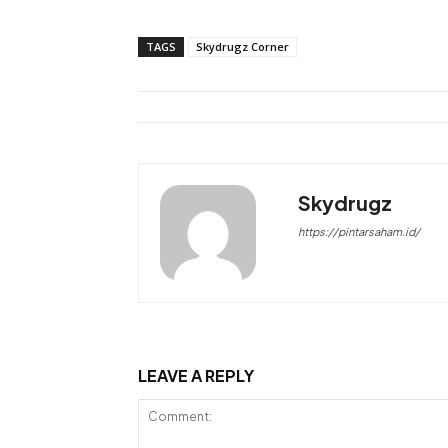
TAGS
Skydrugz Corner
Skydrugz
https://pintarsaham.id/
LEAVE A REPLY