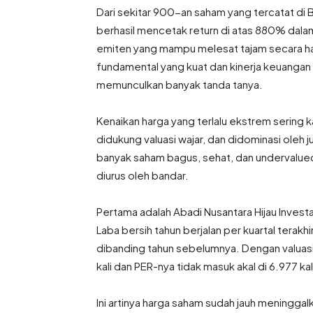
Dari sekitar 900-an saham yang tercatat di 
berhasil mencetak return di atas 880% dalam 1 
emiten yang mampu melesat tajam secara harg
fundamental yang kuat dan kinerja keuangan y
memunculkan banyak tanda tanya.
Kenaikan harga yang terlalu ekstrem sering k
didukung valuasi wajar, dan didominasi oleh j
banyak saham bagus, sehat, dan undervalued 
diurus oleh bandar.
Pertama adalah Abadi Nusantara Hijau Inves
Laba bersih tahun berjalan per kuartal terakh
dibanding tahun sebelumnya. Dengan valuas
kali dan PER-nya tidak masuk akal di 6.977 kal
Ini artinya harga saham sudah jauh meningga