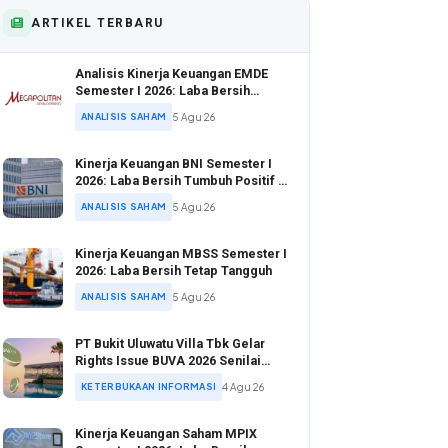
ARTIKEL TERBARU
Analisis Kinerja Keuangan EMDE
Semester I 2026: Laba Bersih
Melonjak di Tengah Valuasi Murah
ANALISIS SAHAM
5 Agu 26
Kinerja Keuangan BNI Semester I
2026: Laba Bersih Tumbuh Positif di
Tengah Ekspansi Kredit Agresif
ANALISIS SAHAM
5 Agu 26
Kinerja Keuangan MBSS Semester I
2026: Laba Bersih Tetap Tangguh
ANALISIS SAHAM
5 Agu 26
PT Bukit Uluwatu Villa Tbk Gelar
Rights Issue BUVA 2026 Senilai
Rp1,53 Triliun
KETERBUKAAN INFORMASI
4 Agu 26
Kinerja Keuangan Saham MPIX