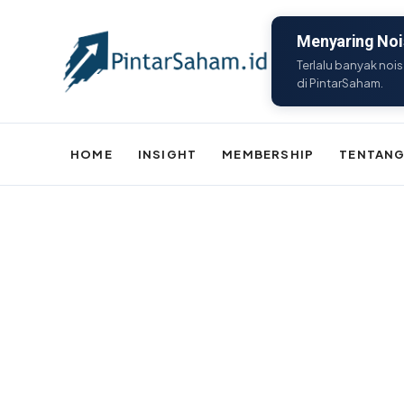
Menyaring Nois
Terlalu banyak nois
di PintarSaham.
HOME
INSIGHT
MEMBERSHIP
TENTANG
Batal