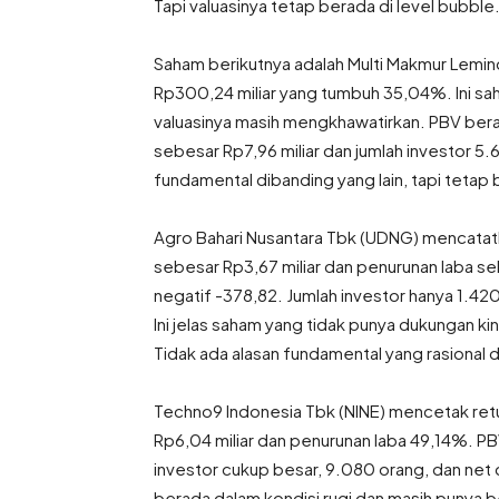
Tapi valuasinya tetap berada di level bubble
Saham berikutnya adalah Multi Makmur Lemin
Rp300,24 miliar yang tumbuh 35,04%. Ini sah
valuasinya masih mengkhawatirkan. PBV berada
sebesar Rp7,96 miliar dan jumlah investor 5.6
fundamental dibanding yang lain, tapi tetap 
Agro Bahari Nusantara Tbk (UDNG) mencatat
sebesar Rp3,67 miliar dan penurunan laba s
negatif -378,82. Jumlah investor hanya 1.42
Ini jelas saham yang tidak punya dukungan kin
Tidak ada alasan fundamental yang rasional di
Techno9 Indonesia Tbk (NINE) mencetak retu
Rp6,04 miliar dan penurunan laba 49,14%. PBV 
investor cukup besar, 9.080 orang, dan net 
berada dalam kondisi rugi dan masih punya be