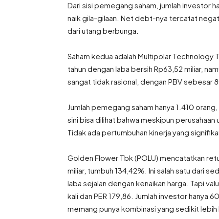
Dari sisi pemegang saham, jumlah investor h
naik gila-gilaan. Net debt-nya tercatat negati
dari utang berbunga.
Saham kedua adalah Multipolar Technology 
tahun dengan laba bersih Rp63,52 miliar, namu
sangat tidak rasional, dengan PBV sebesar 80,
Jumlah pemegang saham hanya 1.410 orang, d
sini bisa dilihat bahwa meskipun perusahaan u
Tidak ada pertumbuhan kinerja yang signifik
Golden Flower Tbk (POLU) mencatatkan retu
miliar, tumbuh 134,42%. Ini salah satu dari s
laba sejalan dengan kenaikan harga. Tapi va
kali dan PER 179,86. Jumlah investor hanya 6
memang punya kombinasi yang sedikit lebih lo