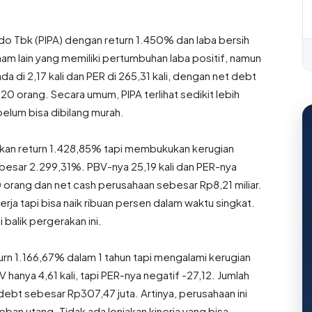
.
do Tbk (PIPA) dengan return 1.450% dan laba bersih
am lain yang memiliki pertumbuhan laba positif, namun
 di 2,17 kali dan PER di 265,31 kali, dengan net debt
20 orang. Secara umum, PIPA terlihat sedikit lebih
belum bisa dibilang murah.
kan return 1.428,85% tapi membukukan kerugian
ebesar 2.299,31%. PBV-nya 25,19 kali dan PER-nya
0 orang dan net cash perusahaan sebesar Rp8,21 miliar.
erja tapi bisa naik ribuan persen dalam waktu singkat.
 balik pergerakan ini.
rn 1.166,67% dalam 1 tahun tapi mengalami kerugian
hanya 4,61 kali, tapi PER-nya negatif -27,12. Jumlah
debt sebesar Rp307,47 juta. Artinya, perusahaan ini
ban utang. Tidak ada lonjakan kinerja yang bisa