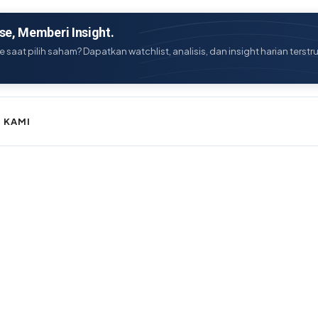
e, Memberi Insight.
e saat pilih saham? Dapatkan watchlist, analisis, dan insight harian terstr
 KAMI