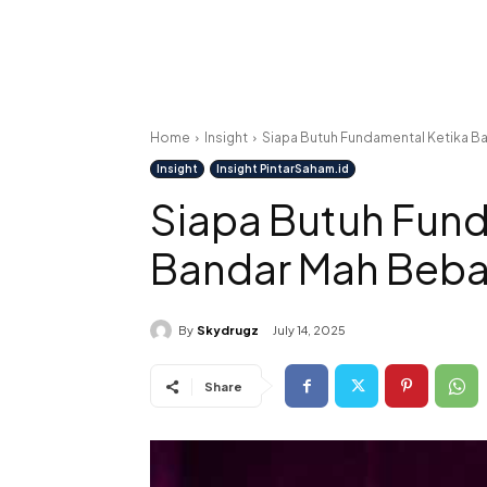
Home
Insight
Siapa Butuh Fundamental Ketika B
Insight
Insight PintarSaham.id
Siapa Butuh Fund
Bandar Mah Beb
By
Skydrugz
July 14, 2025
Share