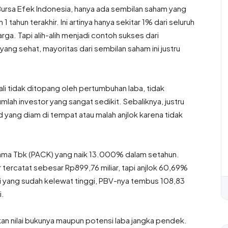
Bursa Efek Indonesia, hanya ada sembilan saham yang
tahun terakhir. Ini artinya hanya sekitar 1% dari seluruh
a. Tapi alih-alih menjadi contoh sukses dari
ang sehat, mayoritas dari sembilan saham ini justru
ali tidak ditopang oleh pertumbuhan laba, tidak
umlah investor yang sangat sedikit. Sebaliknya, justru
yang diam di tempat atau malah anjlok karena tidak
tama Tbk (PACK) yang naik 13.000% dalam setahun.
ir tercatat sebesar Rp899,76 miliar, tapi anjlok 60,69%
i yang sudah kelewat tinggi, PBV-nya tembus 108,83
i.
lkan nilai bukunya maupun potensi laba jangka pendek.