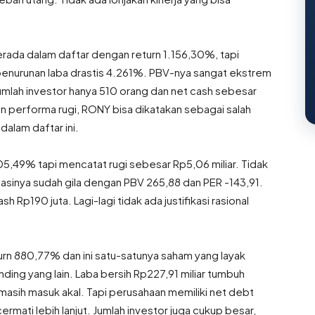
erada dalam daftar dengan return 1.156,30%, tapi
penurunan laba drastis 4.261%. PBV-nya sangat ekstrem
Jumlah investor hanya 510 orang dan net cash sebesar
dan performa rugi, RONY bisa dikatakan sebagai salah
alam daftar ini.
5,49% tapi mencatat rugi sebesar Rp5,06 miliar. Tidak
uasinya sudah gila dengan PBV 265,88 dan PER -143,91.
 Rp190 juta. Lagi-lagi tidak ada justifikasi rasional
eturn 880,77% dan ini satu-satunya saham yang layak
ding yang lain. Laba bersih Rp227,91 miliar tumbuh
 masih masuk akal. Tapi perusahaan memiliki net debt
rmati lebih lanjut. Jumlah investor juga cukup besar,