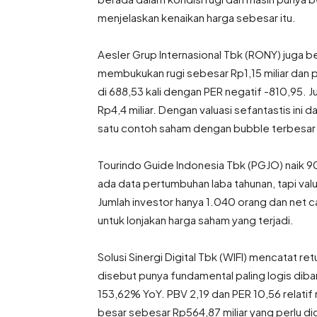
menjelaskan kenaikan harga sebesar itu.
Aesler Grup Internasional Tbk (RONY) juga b
membukukan rugi sebesar Rp1,15 miliar dan 
di 688,53 kali dengan PER negatif -810,95. 
Rp4,4 miliar. Dengan valuasi sefantastis ini 
satu contoh saham dengan bubble terbesar d
Tourindo Guide Indonesia Tbk (PGJO) naik 90
ada data pertumbuhan laba tahunan, tapi val
Jumlah investor hanya 1.040 orang dan net cash
untuk lonjakan harga saham yang terjadi.
Solusi Sinergi Digital Tbk (WIFI) mencatat r
disebut punya fundamental paling logis diban
153,62% YoY. PBV 2,19 dan PER 10,56 relatif
besar sebesar Rp564,87 miliar yang perlu dice