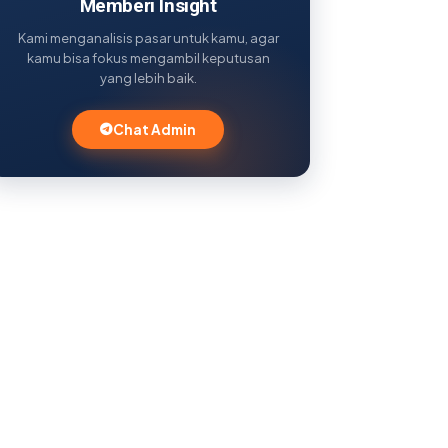
Memberi Insight
Kami menganalisis pasar untuk kamu, agar
kamu bisa fokus mengambil keputusan
yang lebih baik.
Chat Admin