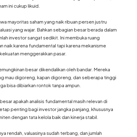
m ini cukup likuid.
ahwa mayoritas saham yang naik ribuan persen justru
aluasi yang wajar. Bahkan sebagian besar berada dalam
umlah investor sangat sedikit. Ini membuka ruang
an naik karena fundamental tapi karena mekanisme
ya kekuatan menggerakkan pasar.
emungkinan besar dikendalikan oleh bandar. Mereka
ng mau digoreng, kapan digoreng, dan seberapa tinggi
arga bisa dibiarkan rontok tanpa ampun.
 besar apakah analisis fundamental masih relevan di
etap penting bagi investor jangka panjang, khususnya
en dengan tata kelola baik dan kinerja stabil.
nya rendah, valuasinya sudah terbang, dan jumlah