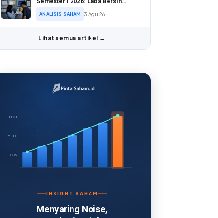
Semester I 2026: Laba Bersih
Tumbuh 28,94%
ANALISIS SAHAM
3 Agu 26
Lihat semua artikel →
HIGH
MID
LOW
INSIGHT SAHAM
Menyaring Noise,