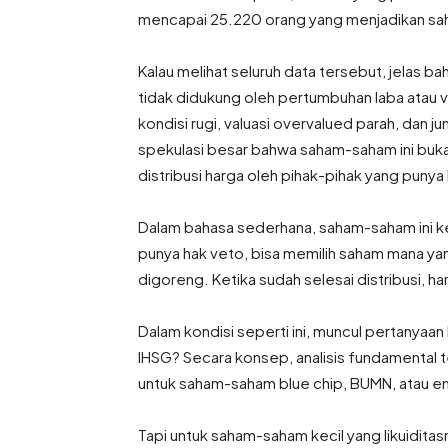
mencapai 25.220 orang yang menjadikan saha
Kalau melihat seluruh data tersebut, jelas b
tidak didukung oleh pertumbuhan laba atau v
kondisi rugi, valuasi overvalued parah, dan j
spekulasi besar bahwa saham-saham ini buk
distribusi harga oleh pihak-pihak yang pun
Dalam bahasa sederhana, saham-saham ini k
punya hak veto, bisa memilih saham mana ya
digoreng. Ketika sudah selesai distribusi, h
Dalam kondisi seperti ini, muncul pertanyaan
IHSG? Secara konsep, analisis fundamental t
untuk saham-saham blue chip, BUMN, atau emit
Tapi untuk saham-saham kecil yang likuiditas