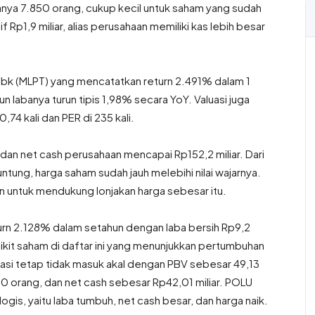
anya 7.850 orang, cukup kecil untuk saham yang sudah
f Rp1,9 miliar, alias perusahaan memiliki kas lebih besar
Tbk (MLPT) yang mencatatkan return 2.491% dalam 1
n labanya turun tipis 1,98% secara YoY. Valuasi juga
74 kali dan PER di 235 kali.
an net cash perusahaan mencapai Rp152,2 miliar. Dari
ntung, harga saham sudah jauh melebihi nilai wajarnya.
an untuk mendukung lonjakan harga sebesar itu.
rn 2.128% dalam setahun dengan laba bersih Rp9,2
edikit saham di daftar ini yang menunjukkan pertumbuhan
luasi tetap tidak masuk akal dengan PBV sebesar 49,13
00 orang, dan net cash sebesar Rp42,01 miliar. POLU
gis, yaitu laba tumbuh, net cash besar, dan harga naik.