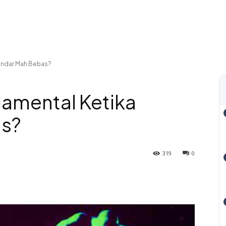
andar Mah Bebas?
amental Ketika
as?
319
0