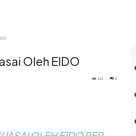
EIDO
asai Oleh EIDO
223
0
UASAI OLEH EIDO PER