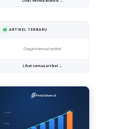
Lihat semua analisis →
ARTIKEL TERBARU
Gagal memuat artikel.
Lihat semua artikel →
HIGH
MID