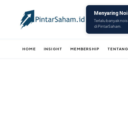
Menyaring Nois
Terlalu banyak nois
di PintarSaham.
HOME
INSIGHT
MEMBERSHIP
TENTANG
Batal