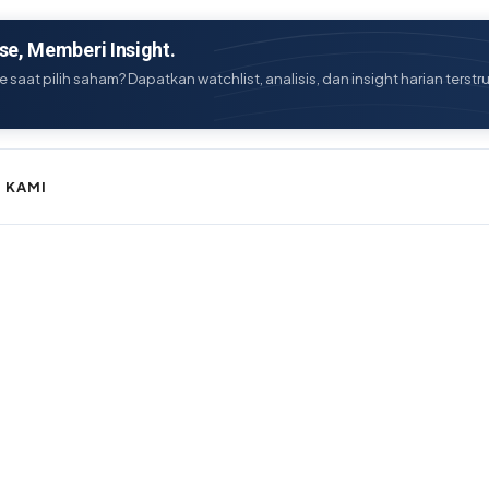
e, Memberi Insight.
e saat pilih saham? Dapatkan watchlist, analisis, dan insight harian terstr
 KAMI