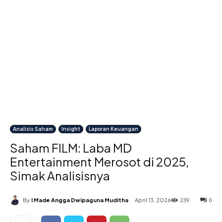
Analisis Saham
Insight
Laporan Keuangan
Saham FILM: Laba MD
Entertainment Merosot di 2025,
Simak Analisisnya
239
0
By
I Made Angga Dwipaguna Muditha
April 13, 2026