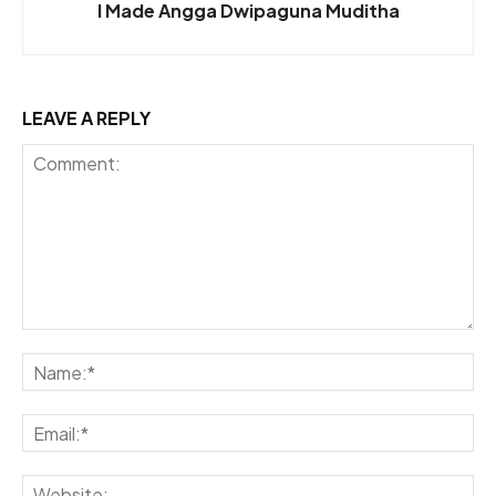
I Made Angga Dwipaguna Muditha
LEAVE A REPLY
Comment:
Na
Ema
Web