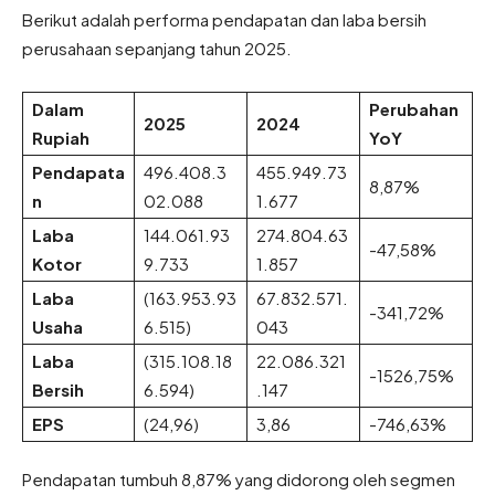
Berikut adalah performa pendapatan dan laba bersih
perusahaan sepanjang tahun 2025.
Dalam
Perubahan
2025
2024
Rupiah
YoY
Pendapata
496.408.3
455.949.73
8,87%
n
02.088
1.677
Laba
144.061.93
274.804.63
-47,58%
Kotor
9.733
1.857
Laba
(163.953.93
67.832.571.
-341,72%
Usaha
6.515)
043
Laba
(315.108.18
22.086.321
-1526,75%
Bersih
6.594)
.147
EPS
(24,96)
3,86
-746,63%
Pendapatan tumbuh 8,87% yang didorong oleh segmen