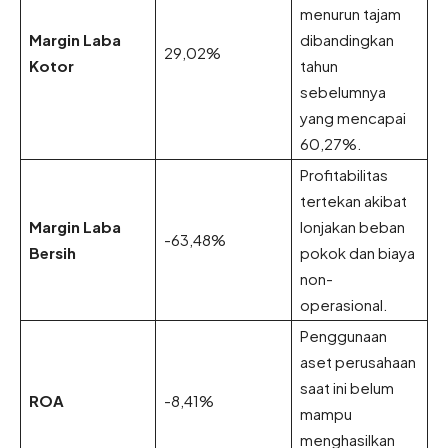
menurun tajam
Margin Laba
dibandingkan
29,02%
Kotor
tahun
sebelumnya
yang mencapai
60,27%.
Profitabilitas
tertekan akibat
Margin Laba
lonjakan beban
-63,48%
Bersih
pokok dan biaya
non-
operasional.
Penggunaan
aset perusahaan
saat ini belum
ROA
-8,41%
mampu
menghasilkan