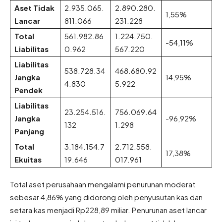
Aset Tidak
2.935.065.
2.890.280.
1,55%
Lancar
811.066
231.228
Total
561.982.86
1.224.750.
-54,11%
Liabilitas
0.962
567.220
Liabilitas
538.728.34
468.680.92
Jangka
14,95%
4.830
5.922
Pendek
Liabilitas
23.254.516.
756.069.64
Jangka
-96,92%
132
1.298
Panjang
Total
3.184.154.7
2.712.558.
17,38%
Ekuitas
19.646
017.961
Total aset perusahaan mengalami penurunan moderat
sebesar 4,86% yang didorong oleh penyusutan kas dan
setara kas menjadi Rp228,89 miliar. Penurunan aset lancar