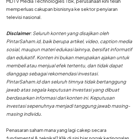
MDTV Media Technologies Tbk, perusahaan kini telah
memperluas cakupan bisnisnya ke sektor penyiaran
televisi nasional.
Disclaimer
: Seluruh konten yang disajikan oleh
PintarSaham.id, baik berupa artikel, video, caption media
sosial, maupun materi edukasi lainnya, bersifat informatif
dan edukatif. Konten ini bukan merupakan ajakan untuk
membeli atau menjual efek tertentu, dan tidak dapat
dianggap sebagai rekomendasi investasi.
PintarSaham.id dan seluruh timnya tidak bertanggung
jawab atas segala keputusan investasi yang dibuat
berdasarkan informasi dari konten ini. Keputusan
investasi sepenuhnya menjadi tanggung jawab masing-
masing individu.
Penasaran saham mana yang lagi cakep secara
fundamental & teknikal? Klik di sini biar nggak ketinggalan