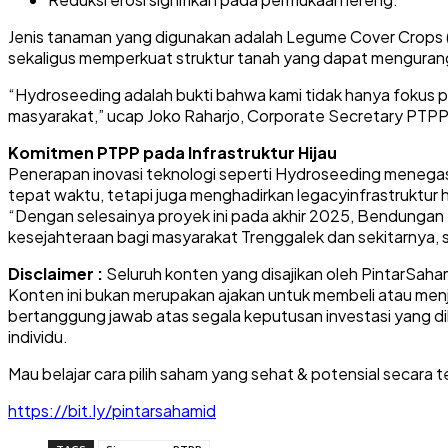
Jenis tanaman yang digunakan adalah Legume Cover Crops 
sekaligus memperkuat struktur tanah yang dapat mengurangi 
“Hydroseeding adalah bukti bahwa kami tidak hanya fokus pa
masyarakat,” ucap Joko Raharjo, Corporate Secretary PTPP
Komitmen PTPP pada Infrastruktur Hijau
Penerapan inovasi teknologi seperti Hydroseeding menegask
tepat waktu, tetapi juga menghadirkan legacyinfrastruktur 
“Dengan selesainya proyek ini pada akhir 2025, Bendunga
kesejahteraan bagi masyarakat Trenggalek dan sekitarnya, 
Disclaimer :
Seluruh konten yang disajikan oleh PintarSaham.
Konten ini bukan merupakan ajakan untuk membeli atau menju
bertanggung jawab atas segala keputusan investasi yang di
individu.
Mau belajar cara pilih saham yang sehat & potensial secara te
https://bit.ly/pintarsahamid