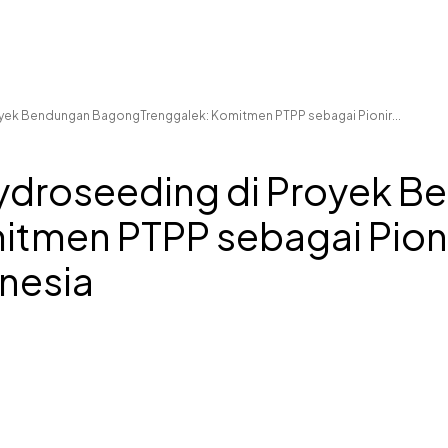
oyek Bendungan BagongTrenggalek: Komitmen PTPP sebagai Pionir...
Hydroseeding di Proyek 
tmen PTPP sebagai Pioni
onesia