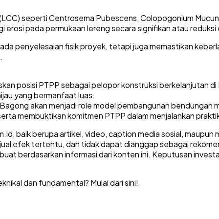
(LCC) seperti Centrosema Pubescens, Colopogonium Mucunoi
erosi pada permukaan lereng secara signifikan atau reduksi 
da penyelesaian fisik proyek, tetapi juga memastikan keberl
.
an posisi PTPP sebagai pelopor konstruksi berkelanjutan di 
hijau yang bermanfaat luas.
n Bagong akan menjadi role model pembangunan bendungan m
serta membuktikan komitmen PTPP dalam menjalankan praktik k
id, baik berupa artikel, video, caption media sosial, maupun m
al efek tertentu, dan tidak dapat dianggap sebagai rekomend
buat berdasarkan informasi dari konten ini. Keputusan inve
knikal dan fundamental? Mulai dari sini!