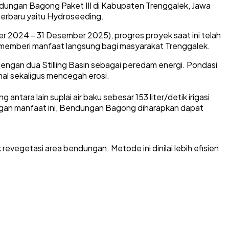
ndungan Bagong Paket III di Kabupaten Trenggalek, Jawa
terbaru yaitu Hydroseeding.
r 2024 – 31 Desember 2025), progres proyek saat ini telah
ng memberi manfaat langsung bagi masyarakat Trenggalek.
engan dua Stilling Basin sebagai peredam energi. Pondasi
mal sekaligus mencegah erosi.
ara lain suplai air baku sebesar 153 liter/detik irigasi
 Dengan manfaat ini, Bendungan Bagong diharapkan dapat
vegetasi area bendungan. Metode ini dinilai lebih efisien