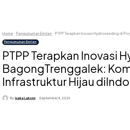
Home
Pengumuman Emiten
PTPP Terapkan Inovasi Hydroseeding di Pr
Pengumuman Emiten
PTPP Terapkan Inovasi 
BagongTrenggalek: Komi
Infrastruktur Hijau diInd
By
Isaka Laksmi
September 4, 2025
Share