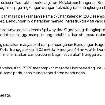
solusi infrastruktur berkelanjutan. Melalui pembangunan Be
juga menjaga lingkungan dengan teknologi ramah lingkungan 
) dan masa pelaksanaan selama 376 hari kalender (20 Desembe
et. Bendungan ini diharapkan menjadi infrastruktur vital ya
satunya adalah desain Spillway tipe Ogee yang dilengkapi d
oredpile, sehingga mampu mengendalikan aliran air secara opti
g dirasakan masyarakat dari pembangunan Bendungan Bagong ant
 area Kota Trenggalek dari 203 m³/detik menjadi 44 m³/detik.
an meminimalkan dampak banjir bagi masyarakat Trenggalek.
berkelanjutan, PTPP menerapkan metode Hydroseeding untuk re
rutama pada lahan miring seperti area bendungan.
erata,