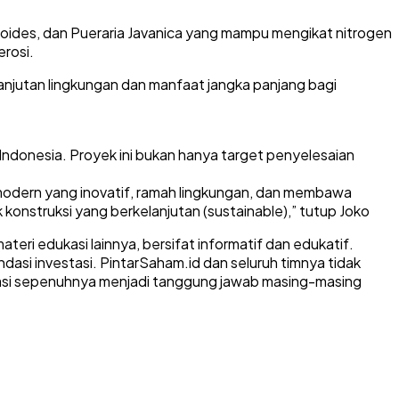
des, dan Pueraria Javanica yang mampu mengikat nitrogen
erosi.
anjutan lingkungan dan manfaat jangka panjang bagi
Indonesia. Proyek ini bukan hanya target penyelesaian
odern yang inovatif, ramah lingkungan, dan membawa
onstruksi yang berkelanjutan (sustainable),” tutup Joko
ateri edukasi lainnya, bersifat informatif dan edukatif.
asi investasi. PintarSaham.id dan seluruh timnya tidak
stasi sepenuhnya menjadi tanggung jawab masing-masing