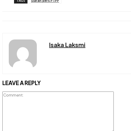
TAGS
Siaran pers PTPP
Isaka Laksmi
LEAVE A REPLY
Comment