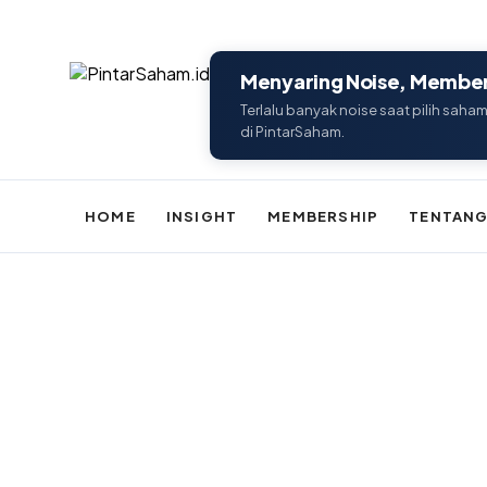
Menyaring Noise, Memberi
Terlalu banyak noise saat pilih saham
di PintarSaham.
HOME
INSIGHT
MEMBERSHIP
TENTANG
Batal