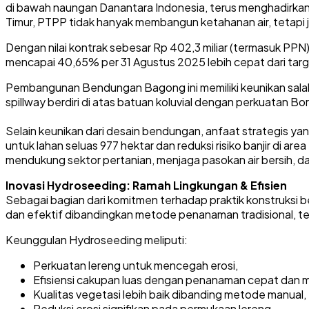
di bawah naungan Danantara Indonesia, terus menghadirkan 
Timur, PTPP tidak hanyak membangun ketahanan air, tetapi 
Dengan nilai kontrak sebesar Rp 402,3 miliar (termasuk PPN
mencapai 40,65% per 31 Agustus 2025 lebih cepat dari targ
Pembangunan Bendungan Bagong ini memiliki keunikan salah 
spillway berdiri di atas batuan koluvial dengan perkuatan B
Selain keunikan dari desain bendungan, anfaat strategis yan
untuk lahan seluas 977 hektar dan reduksi risiko banjir di
mendukung sektor pertanian, menjaga pasokan air bersih, d
Inovasi Hydroseeding: Ramah Lingkungan & Efisien
Sebagai bagian dari komitmen terhadap praktik konstruksi 
dan efektif dibandingkan metode penanaman tradisional, te
Keunggulan Hydroseeding meliputi:
Perkuatan lereng untuk mencegah erosi,
Efisiensi cakupan luas dengan penanaman cepat dan m
Kualitas vegetasi lebih baik dibanding metode manual,
Reduksi erosi signifikan pada permukaan lereng.