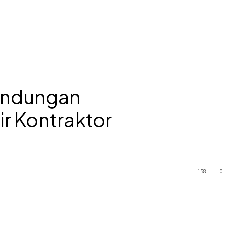
Bendungan
r Kontraktor
158
0