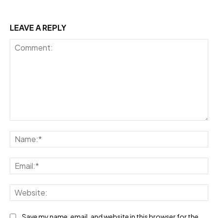
LEAVE A REPLY
Comment:
Na
Ema
Web
Save my name, email, and website in this browser for the