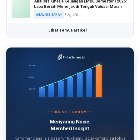
Analisis Kinerja Keuangan EMDE Semester I 2026:
Laba Bersih Melonjak di Tengah Valuasi Murah
ANALISIS SAHAM
5 Agu 26
Lihat semua artikel →
HIGH
MID
LOW
INSIGHT SAHAM
Menyaring Noise,
Memberi Insight
Kami menganalisis pasar untuk kamu, agar kamu bisa fokus