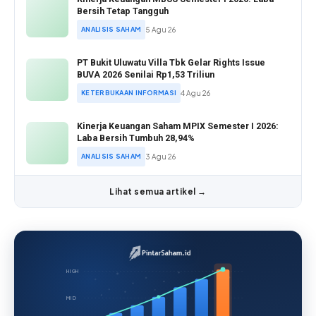
Bersih Tetap Tangguh
ANALISIS SAHAM
5 Agu 26
PT Bukit Uluwatu Villa Tbk Gelar Rights Issue
BUVA 2026 Senilai Rp1,53 Triliun
KETERBUKAAN INFORMASI
4 Agu 26
Kinerja Keuangan Saham MPIX Semester I 2026:
Laba Bersih Tumbuh 28,94%
ANALISIS SAHAM
3 Agu 26
Lihat semua artikel →
HIGH
MID