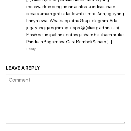
menawarkan pengiriman analisa kondisi saham
secara umum gratis dan lewat e-mail. Ada juga yang
hanya lewat Whatsapp atau Grup telegram. Ada
juga yang ga ngirim apa-apa 😀 (alias g ad analisa).
Masih belum paham tentang saham bisa baca artikel
Panduan Bagaimana Cara Membeli Saham […]
Reply
LEAVE A REPLY
Comment: