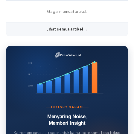
Gagal memuat artikel.
Lihat semua artikel →
HIGH
MID
LOW
INSIGHT SAHAM
Menyaring Noise,
Memberi Insight
Kami menganalisis pasar untuk kamu, agar kamu bisa fokus