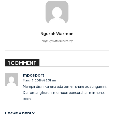
Ngurah Warman
https://pintarsaham.id/
1 COMMENT
mposport
March 7, 2019 At 5:31 am
Mampir disini karena ada temen share postingan ini.
Dan emang keren, memberi pencerahan min hehe.
Reply
LEAVE A REPLY