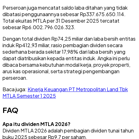
Perseroan juga mencatat saldo laba ditahan yang tidak
dibatasi penggunaannya sebesar Rp337.675.650.114.
Total ekuitas MTLA per 31 Desember 2025 tercatat
sebesar Rp6.002.796.026.323.
Dengan total dividen Rp74,25 miliar dan laba bersih entitas
induk Rp412,93 miliar, rasio pembagian dividen secara
sederhana berada sekitar 17,98% dari laba bersih yang
dapat diatribusikan kepada entitas induk. Angka ini perlu
dibaca bersama kebutuhan modal kerja, proyek properti,
arus kas operasional, serta strategi pengembangan
perseroan.
Baca juga:
Kinerja Keuangan PT Metropolitan Land Tbk
MTLA Semester 1 2025
FAQ
Apa itu dividen MTLA 2026?
Dividen MTLA 2026 adalah pembagian dividen tunai tahun
buku 2025 sebesar Rp9,7 per saham.