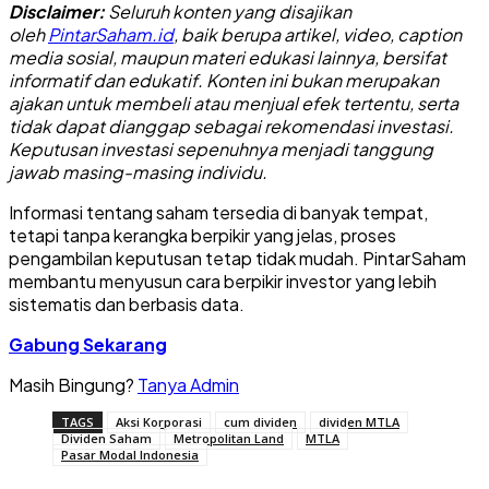
Disclaimer:
Seluruh konten yang disajikan
oleh
PintarSaham.id
, baik berupa artikel, video, caption
media sosial, maupun materi edukasi lainnya, bersifat
informatif dan edukatif. Konten ini bukan merupakan
ajakan untuk membeli atau menjual efek tertentu, serta
tidak dapat dianggap sebagai rekomendasi investasi.
Keputusan investasi sepenuhnya menjadi tanggung
jawab masing-masing individu.
Informasi tentang saham tersedia di banyak tempat,
tetapi tanpa kerangka berpikir yang jelas, proses
pengambilan keputusan tetap tidak mudah. PintarSaham
membantu menyusun cara berpikir investor yang lebih
sistematis dan berbasis data.
Gabung Sekarang
Masih Bingung?
Tanya Admin
TAGS
Aksi Korporasi
cum dividen
dividen MTLA
Dividen Saham
Metropolitan Land
MTLA
Pasar Modal Indonesia