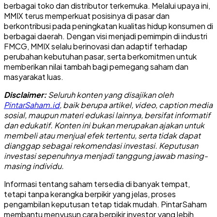
berbagai toko dan distributor terkemuka. Melalui upaya ini,
MMIX terus memperkuat posisinya di pasar dan
berkontribusi pada peningkatan kualitas hidup konsumen di
berbagai daerah. Dengan visi menjadi pemimpin di industri
FMCG, MMIX selalu berinovasi dan adaptif terhadap
perubahan kebutuhan pasar, serta berkomitmen untuk
memberikan nilai tambah bagi pemegang saham dan
masyarakat luas.
Disclaimer:
Seluruh konten yang disajikan oleh
PintarSaham.id
, baik berupa artikel, video, caption media
sosial, maupun materi edukasi lainnya, bersifat informatif
dan edukatif. Konten ini bukan merupakan ajakan untuk
membeli atau menjual efek tertentu, serta tidak dapat
dianggap sebagai rekomendasi investasi. Keputusan
investasi sepenuhnya menjadi tanggung jawab masing-
masing individu.
Informasi tentang saham tersedia di banyak tempat,
tetapi tanpa kerangka berpikir yang jelas, proses
pengambilan keputusan tetap tidak mudah. PintarSaham
membantu menyusun cara berpikir investor yang lebih