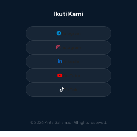
Ikuti Kami
Telegram
Instagram
LinkedIn
YouTube
TikTok
© 2026 PintarSaham.id · All rights reserved.