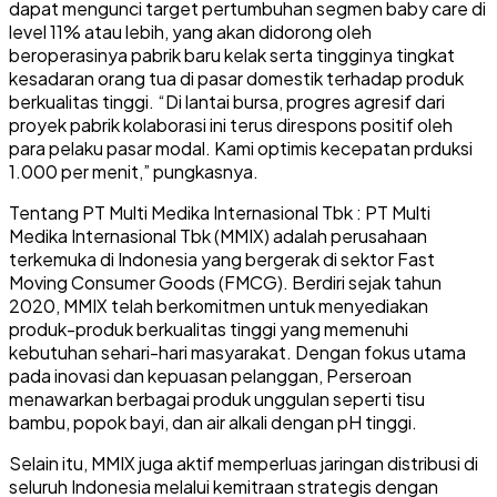
dapat mengunci target pertumbuhan segmen baby care di
level 11% atau lebih, yang akan didorong oleh
beroperasinya pabrik baru kelak serta tingginya tingkat
kesadaran orang tua di pasar domestik terhadap produk
berkualitas tinggi. “Di lantai bursa, progres agresif dari
proyek pabrik kolaborasi ini terus direspons positif oleh
para pelaku pasar modal. Kami optimis kecepatan prduksi
1.000 per menit,” pungkasnya.
Tentang PT Multi Medika Internasional Tbk : PT Multi
Medika Internasional Tbk (MMIX) adalah perusahaan
terkemuka di Indonesia yang bergerak di sektor Fast
Moving Consumer Goods (FMCG). Berdiri sejak tahun
2020, MMIX telah berkomitmen untuk menyediakan
produk-produk berkualitas tinggi yang memenuhi
kebutuhan sehari-hari masyarakat. Dengan fokus utama
pada inovasi dan kepuasan pelanggan, Perseroan
menawarkan berbagai produk unggulan seperti tisu
bambu, popok bayi, dan air alkali dengan pH tinggi.
Selain itu, MMIX juga aktif memperluas jaringan distribusi di
seluruh Indonesia melalui kemitraan strategis dengan