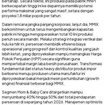
bertahap. Secara teknis, lini produksi pada pabrik MNPI
berkecepatan tinggi ini ke depannya memiliki potensi
performa maksimal yang sangat masif, setara dengan
proyeksi 1,8 miliar popok per tahun.
Dalam rencana jangka panjang korporasi, lanjut dia, MMIX
berkomitmen untuk terus mengembangkan kapasitas
pabrik ini hingga mengoperasikan total 10 lini produksi
penuh secara mandiri. Melalui strategi integrasi vertikal dari
hulu ke hilir ini, perseroan membidik efisiensi biaya
operasional yang progresif dan kontrol kualitas yang jauh
lebih ketat, yang diproyeksikan mampu memangkas Harga
Pokok Penjualan (HPP) secara signifikan guna
mempertebal margin laba bersih perusahaan. Transformasi
fundamental dari status heavy distributor produk impor
berlisensi menuju produsen utama manufaktur ini
diproyeksikan bakal menjadi mesin pertumbuhan (growth
engine) finansial terbesar bagi MMIX.
Segmen Mom & Baby Care ditargetkan mampu
menyumbang 40% hingga 50% dari total pendapatan
perseroan di sepanjang tahun 2026. Manajemen optimistis