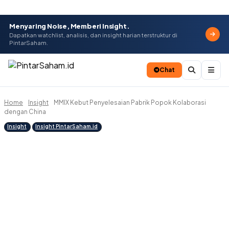
Menyaring Noise, Memberi Insight.
Dapatkan watchlist, analisis, dan insight harian terstruktur di
PintarSaham.
Chat
Home
Insight
MMIX Kebut Penyelesaian Pabrik Popok Kolaborasi
Batal
dengan China
Insight
Insight PintarSaham.id