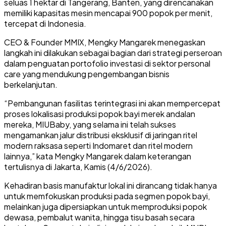
seluas 1 hektar di Tangerang, Banten, yang direncanakan
memiliki kapasitas mesin mencapai 900 popok per menit,
tercepat di Indonesia.
CEO & Founder MMIX, Mengky Mangarek menegaskan
langkah ini dilakukan sebagai bagian dari strategi perseroan
dalam penguatan portofolio investasi di sektor personal
care yang mendukung pengembangan bisnis
berkelanjutan.
“Pembangunan fasilitas terintegrasi ini akan mempercepat
proses lokalisasi produksi popok bayi merek andalan
mereka, MIUBaby, yang selama ini telah sukses
mengamankan jalur distribusi eksklusif di jaringan ritel
modern raksasa seperti Indomaret dan ritel modern
lainnya,” kata Mengky Mangarek dalam keterangan
tertulisnya di Jakarta, Kamis (4/6/2026).
Kehadiran basis manufaktur lokal ini dirancang tidak hanya
untuk memfokuskan produksi pada segmen popok bayi,
melainkan juga dipersiapkan untuk memproduksi popok
dewasa, pembalut wanita, hingga tisu basah secara