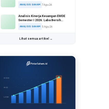
2026
ANALISIS SAHAM
7 Agu 26
Analisis Kinerja Keuangan EMDE
Semester I 2026: Laba Bersih
Melonjak di Tengah Valuasi Murah
ANALISIS SAHAM
5 Agu 26
Lihat semua artikel →
HIGH
MID
LOW