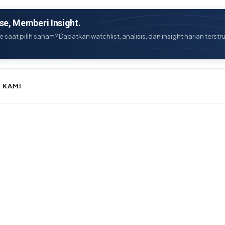
e, Memberi Insight.
e saat pilih saham? Dapatkan watchlist, analisis, dan insight harian terstr
 KAMI