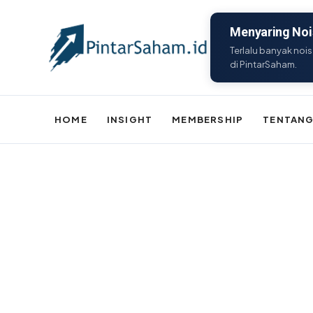
Menyaring Nois
Terlalu banyak nois
di PintarSaham.
HOME
INSIGHT
MEMBERSHIP
TENTANG
Batal