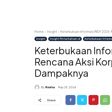
Home
Insight
Keterbukaan Informasi INDY 2026:
Insight
Insight PintarSaham.id
Keterbukaan Inform
Keterbukaan Info
Rencana Aksi Kor
Dampaknya
By
Riskha
May 25, 2026
Share