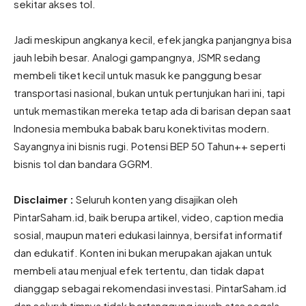
sekitar akses tol.
Jadi meskipun angkanya kecil, efek jangka panjangnya bisa
jauh lebih besar. Analogi gampangnya, JSMR sedang
membeli tiket kecil untuk masuk ke panggung besar
transportasi nasional, bukan untuk pertunjukan hari ini, tapi
untuk memastikan mereka tetap ada di barisan depan saat
Indonesia membuka babak baru konektivitas modern.
Sayangnya ini bisnis rugi. Potensi BEP 50 Tahun++ seperti
bisnis tol dan bandara GGRM.
Disclaimer :
Seluruh konten yang disajikan oleh
PintarSaham.id, baik berupa artikel, video, caption media
sosial, maupun materi edukasi lainnya, bersifat informatif
dan edukatif. Konten ini bukan merupakan ajakan untuk
membeli atau menjual efek tertentu, dan tidak dapat
dianggap sebagai rekomendasi investasi. PintarSaham.id
dan seluruh timnya tidak bertanggung jawab atas segala