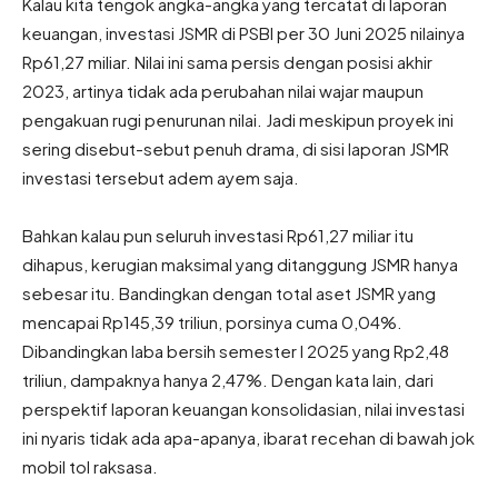
Kalau kita tengok angka-angka yang tercatat di laporan
keuangan, investasi JSMR di PSBI per 30 Juni 2025 nilainya
Rp61,27 miliar. Nilai ini sama persis dengan posisi akhir
2023, artinya tidak ada perubahan nilai wajar maupun
pengakuan rugi penurunan nilai. Jadi meskipun proyek ini
sering disebut-sebut penuh drama, di sisi laporan JSMR
investasi tersebut adem ayem saja.
Bahkan kalau pun seluruh investasi Rp61,27 miliar itu
dihapus, kerugian maksimal yang ditanggung JSMR hanya
sebesar itu. Bandingkan dengan total aset JSMR yang
mencapai Rp145,39 triliun, porsinya cuma 0,04%.
Dibandingkan laba bersih semester I 2025 yang Rp2,48
triliun, dampaknya hanya 2,47%. Dengan kata lain, dari
perspektif laporan keuangan konsolidasian, nilai investasi
ini nyaris tidak ada apa-apanya, ibarat recehan di bawah jok
mobil tol raksasa.