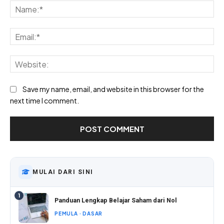
Na
Ema
Web
Save my name, email, and website in this browser for the
next time I comment.
MULAI DARI SINI
1
Panduan Lengkap Belajar Saham dari Nol
PEMULA · DASAR