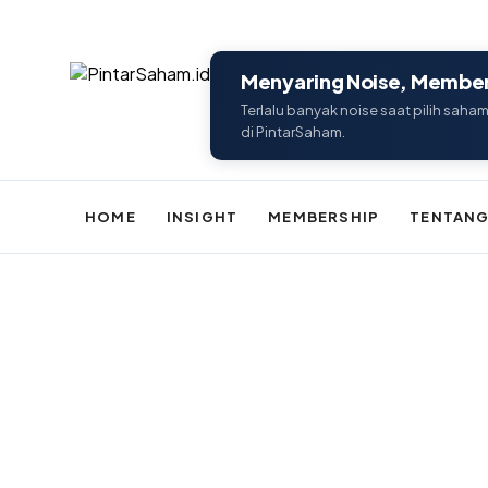
Menyaring Noise, Memberi
Terlalu banyak noise saat pilih saham
di PintarSaham.
HOME
INSIGHT
MEMBERSHIP
TENTANG
Batal