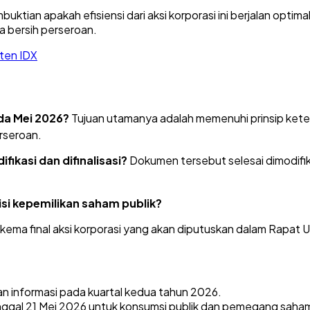
mbuktian apakah efisiensi dari aksi korporasi ini berjalan 
ba bersih perseroan.
ten IDX
da Mei 2026?
Tujuan utamanya adalah memenuhi prinsip keter
erseroan
.
ikasi dan difinalisasi?
Dokumen tersebut selesai dimodifik
si kepemilikan saham publik?
kema final aksi korporasi yang akan diputuskan dalam Rap
an informasi pada kuartal kedua tahun 2026.
anggal 21 Mei 2026 untuk konsumsi publik dan pemegang saha