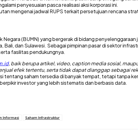
alami penyesuaian pasca realisasi aksi korporasi ini.
an mengenai jadwal RUPS terkait persetujuan rencana strate
ik Negara (BUMN) yang bergerak di bidang penyelenggaraan ja
, Bali, dan Sulawesi. Sebagai pimpinan pasar di sektor infrast
serta fasilitas pendukungnya.
m.id
, baik berupa artikel, video, caption media sosial, maupu
jual efek tertentu, serta tidak dapat dianggap sebagai re
si tentang saham tersedia di banyak tempat, tetapi tanpa ker
pikir investor yang lebih sistematis dan berbasis data.
n Informasi
Saham Infrastruktur