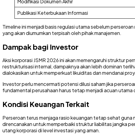
Modifikasi Dokumen Akhir
Publikasi Keterbukaan Informasi
Timeline ini menjadi basis regulasi utama sebelum perseroa
yang akan diumumkan terpisah oleh pihak manajemen.
Dampak bagi Investor
Aksi korporasi JSMR 2026 ini akan memengaruhi struktur per
restrukturisasi internal, dampaknya akan lebih dominan terli
dialokasikan untuk memperkuat likuiditas dan mendanai proye
Investor perlu mencermati potensi dilusi saham jika perser
fundamental perusahaan harus tetap menjadi acuan utama di
Kondisi Keuangan Terkait
Perseroan terus menjaga rasio keuangan tetap sehat guna mend
direncanakan untuk memperbaiki struktur liabilitas jangka p
utang korporasi di level investasi yang aman.