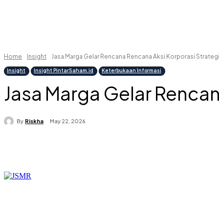
Home
Insight
Jasa Marga Gelar Rencana Rencana Aksi Korporasi Strateg
Insight
Insight PintarSaham.id
Keterbukaan Informasi
Jasa Marga Gelar Rencan
By
Riskha
May 22, 2026
Share