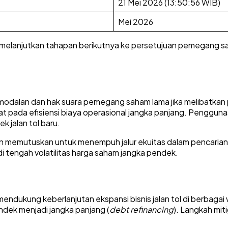
21 Mei 2026 (13:50:56 WIB)
Mei 2026
n melanjutkan tahapan berikutnya ke persetujuan pemegang sa
modalan dan hak suara pemegang saham lama jika melibatkan pe
hat pada efisiensi biaya operasional jangka panjang. Pengguna
k jalan tol baru.
oan memutuskan untuk menempuh jalur ekuitas dalam pencarian d
 tengah volatilitas harga saham jangka pendek.
ukung keberlanjutan ekspansi bisnis jalan tol di berbagai wil
endek menjadi jangka panjang (
debt refinancing
). Langkah mit