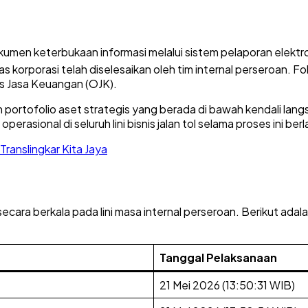
men keterbukaan informasi melalui sistem pelaporan elektro
s korporasi telah diselesaikan oleh tim internal perseroan
. F
as Jasa Keuangan (OJK).
ian portofolio aset strategis yang berada di bawah kendali la
asional di seluruh lini bisnis jalan tol selama proses ini ber
Translingkar Kita Jaya
secara berkala pada lini masa internal perseroan. Berikut ada
Tanggal Pelaksanaan
21 Mei 2026 (13:50:31 WIB)