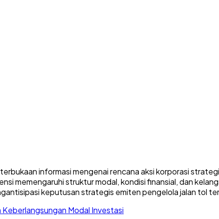
erbukaan informasi mengenai rencana aksi korporasi strateg
otensi memengaruhi struktur modal, kondisi finansial, dan ke
tisipasi keputusan strategis emiten pengelola jalan tol terb
 Keberlangsungan Modal Investasi