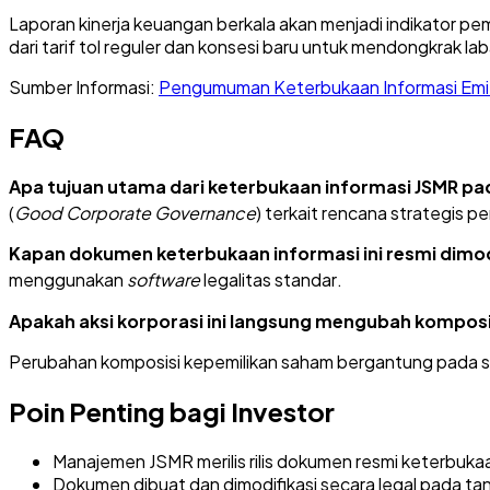
Laporan kinerja keuangan berkala akan menjadi indikator pe
dari tarif tol reguler dan konsesi baru untuk mendongkrak la
Sumber Informasi:
Pengumuman Keterbukaan Informasi Emi
FAQ
Apa tujuan utama dari keterbukaan informasi JSMR pa
(
Good Corporate Governance
) terkait rencana strategis p
Kapan dokumen keterbukaan informasi ini resmi dimodif
menggunakan
software
legalitas standar
.
Apakah aksi korporasi ini langsung mengubah komposi
Perubahan komposisi kepemilikan saham bergantung pada s
Poin Penting bagi Investor
Manajemen JSMR merilis rilis dokumen resmi keterbuka
Dokumen dibuat dan dimodifikasi secara legal pada t