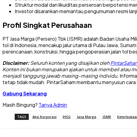
Struktur modal dan likuiditas perseroan berpotensi meng
Investor disarankan memantau pengumuman resmi lanjut
Profil Singkat Perusahaan
PT Jasa Marga (Persero) Tbk (JSMR) adalah Badan Usaha Mil
tol di Indonesia, mencakup jalur utama di Pulau Jawa, Sumatra
perencanaan, konstruksi, hingga pengoperasian jalan tol be
Disclaimer:
Seluruh konten yang disajikan oleh
PintarSaha
Konten ini bukan merupakan ajakan untuk membeli atau men
menjadi tanggung jawab masing-masing individu.
Informa
tetap tidak mudah. PintarSaham membantu menyusun cara ber
Gabung Sekarang
Masih Bingung?
Tanya Admin
TAGS
Aksi Korporasi
IHSG
Jasa Marga
JSMR
Keterbukaa