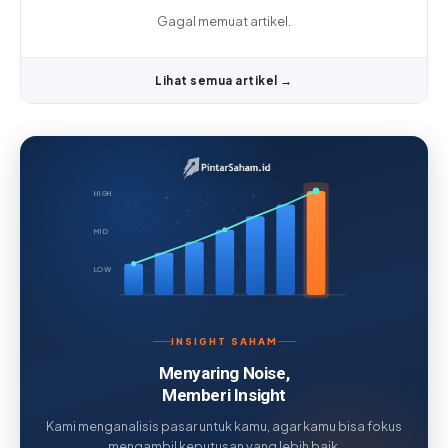
Gagal memuat artikel.
Lihat semua artikel →
HIGH
MID
LOW
INSIGHT SAHAM
Menyaring Noise,
Memberi Insight
Kami menganalisis pasar untuk kamu, agar kamu bisa fokus
mengambil keputusan yang lebih baik.