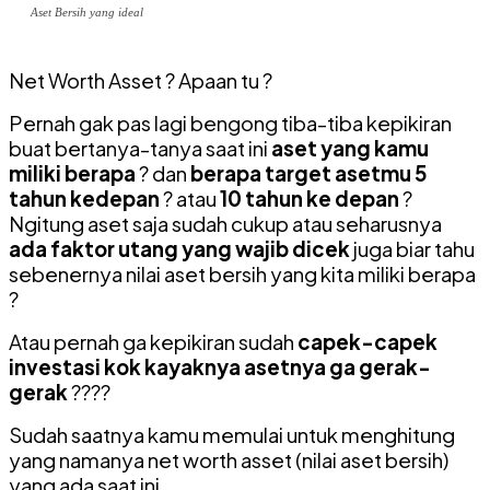
Aset Bersih yang ideal
Net Worth Asset ? Apaan tu ?
Pernah gak pas lagi bengong tiba-tiba kepikiran
buat bertanya-tanya saat ini
aset yang kamu
miliki berapa
? dan
berapa target asetmu 5
tahun kedepan
? atau
10 tahun ke depan
?
Ngitung aset saja sudah cukup atau seharusnya
ada faktor utang yang wajib dicek
juga biar tahu
sebenernya nilai aset bersih yang kita miliki berapa
?
Atau pernah ga kepikiran sudah
capek-capek
investasi kok kayaknya asetnya ga gerak-
gerak
????
Sudah saatnya kamu memulai untuk menghitung
yang namanya net worth asset (nilai aset bersih)
yang ada saat ini …