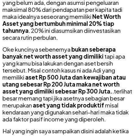
yang belum ada, dengan asumsi pengeluaran
maksimal 80% dari pendapatan per kapita tadi
maka idealnya seseorang memiliki
Net Worth
Asset yang bertumbuh minimal 20% tiap
tahunnya
. 20% ini diasumsikan diinvestasikan
secara rutin perbulan.
Oke kuncinya sebenernya
bukan seberapa
banyak net worth asset yang dimiliki
tapi apa
yang kamu bisa lakukan dengan aset bersih
tersebut. Misal contoh kasus ni ada Adi yang
memiliki
aset Rp 500 Juta dan kewajiban atau
utang sebesar Rp 200 Juta maka net worth
asset yang dimiliki sebesar Rp 300 Juta.
.terlihat
besar memang tapi jika asetnya sebagian besar
merupakan
aset yang tidak produktif
misal
kendaraan yang digunakan sehari-hari maka tidak
ada faktor pasif income yang diperoleh.
Hal yang ingin saya sampaikan disini adalah ketika