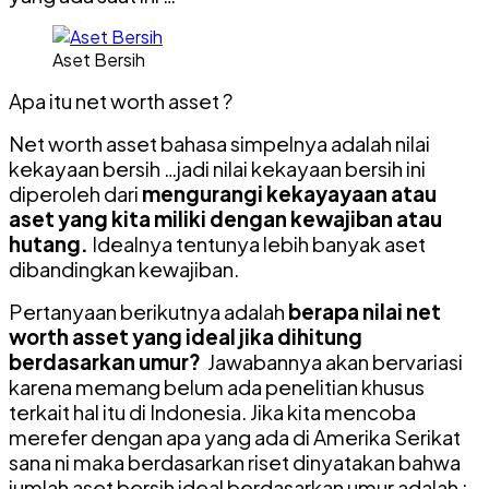
Aset Bersih
Apa itu net worth asset ?
Net worth asset bahasa simpelnya adalah nilai
kekayaan bersih …jadi nilai kekayaan bersih ini
diperoleh dari
mengurangi kekayayaan atau
aset yang kita miliki dengan kewajiban atau
hutang.
Idealnya tentunya lebih banyak aset
dibandingkan kewajiban.
Pertanyaan berikutnya adalah
berapa nilai net
worth asset yang ideal jika dihitung
berdasarkan umur?
Jawabannya akan bervariasi
karena memang belum ada penelitian khusus
terkait hal itu di Indonesia. Jika kita mencoba
merefer dengan apa yang ada di Amerika Serikat
sana ni maka berdasarkan riset dinyatakan bahwa
jumlah aset bersih ideal berdasarkan umur adalah :