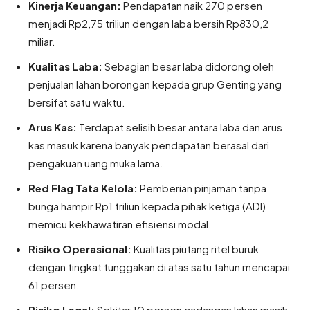
Kinerja Keuangan:
Pendapatan naik 270 persen
menjadi Rp2,75 triliun dengan laba bersih Rp830,2
miliar.
Kualitas Laba:
Sebagian besar laba didorong oleh
penjualan lahan borongan kepada grup Genting yang
bersifat satu waktu.
Arus Kas:
Terdapat selisih besar antara laba dan arus
kas masuk karena banyak pendapatan berasal dari
pengakuan uang muka lama.
Red Flag Tata Kelola:
Pemberian pinjaman tanpa
bunga hampir Rp1 triliun kepada pihak ketiga (ADI)
memicu kekhawatiran efisiensi modal.
Risiko Operasional:
Kualitas piutang ritel buruk
dengan tingkat tunggakan di atas satu tahun mencapai
61 persen.
Risiko Legal:
Sekitar 10 persen cadangan lahan masih