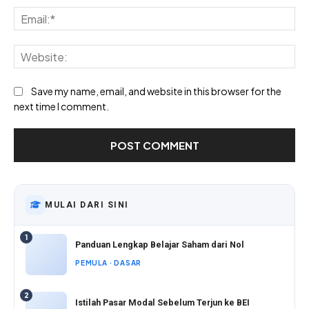
Ema
Web
Save my name, email, and website in this browser for the
next time I comment.
MULAI DARI SINI
1
Panduan Lengkap Belajar Saham dari Nol
PEMULA · DASAR
2
Istilah Pasar Modal Sebelum Terjun ke BEI