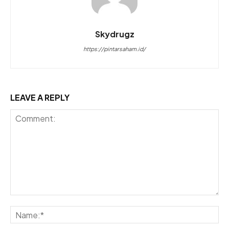
Skydrugz
https://pintarsaham.id/
LEAVE A REPLY
Comment:
Na