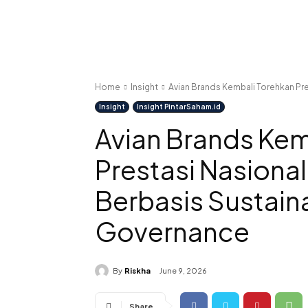
Home
Insight
Avian Brands Kembali Torehkan Pres
Insight
Insight PintarSaham.id
Avian Brands Kem
Prestasi Nasiona
Berbasis Sustaina
Governance
By
Riskha
June 9, 2026
Share