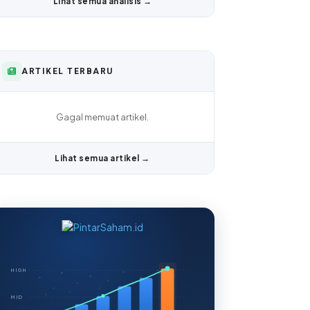
Lihat semua analisis →
ARTIKEL TERBARU
Gagal memuat artikel.
Lihat semua artikel →
HIGH
MID