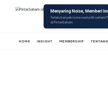
Menyaring Noise, Memberi Ins
Terlalu banyak noise saat pilih saham? 
di PintarSaham.
HOME
INSIGHT
MEMBERSHIP
TENTANG
Batal