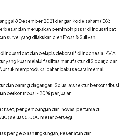
a tanggal 8 Desember 2021 dengan kode saham (IDX:
terbesar dan merupakan pemimpin pasar di industri cat
n survei yang dilakukan oleh Frost & Sullivan.
i industri cat dan pelapis dekoratif di Indonesia. AVIA
 yang kuat melalui fasilitas manufaktur di Sidoarjo dan
IA untuk memproduksi bahan baku secara internal.
ktur dan barang dagangan. Solusi arsitektur berkontribusi
n berkontribusi ~20% penjualan.
at riset, pengembangan dan inovasi pertama di
(AIC) seluas 5.000 meter persegi.
tas pengelolaan lingkungan, kesehatan dan