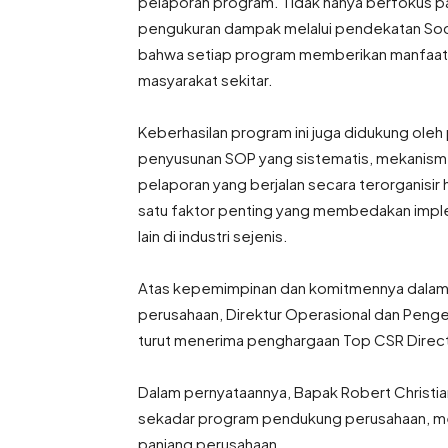
pelaporan program. Tidak hanya berfokus pad
pengukuran dampak melalui pendekatan Soci
bahwa setiap program memberikan manfaat so
masyarakat sekitar.
Keberhasilan program ini juga didukung oleh
penyusunan SOP yang sistematis, mekanisme
pelaporan yang berjalan secara terorganisir 
satu faktor penting yang membedakan impl
lain di industri sejenis.
Atas kepemimpinan dan komitmennya dalam m
perusahaan, Direktur Operasional dan Peng
turut menerima penghargaan Top CSR Direc
Dalam pernyataannya, Bapak Robert Christia
sekadar program pendukung perusahaan, melai
panjang perusahaan.