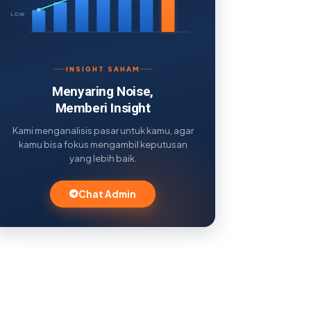
LOW
INSIGHT SAHAM
Menyaring Noise,
Memberi Insight
Kami menganalisis pasar untuk kamu, agar
kamu bisa fokus mengambil keputusan
yang lebih baik.
Chat Admin