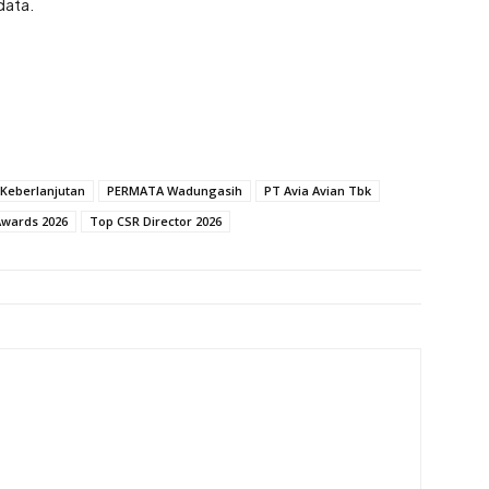
data.
Keberlanjutan
PERMATA Wadungasih
PT Avia Avian Tbk
Awards 2026
Top CSR Director 2026