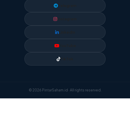
Telegram
Instagram
LinkedIn
YouTube
TikTok
© 2026 PintarSaham.id · All rights reserved.