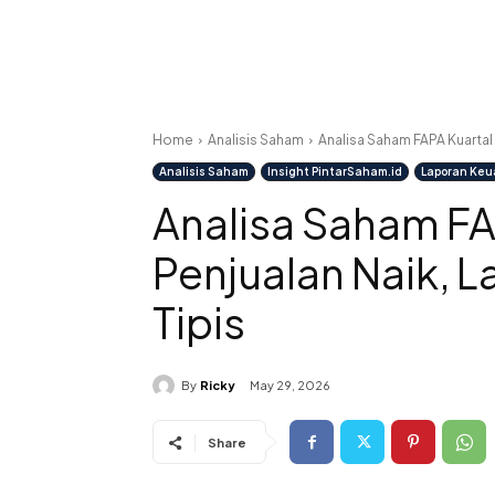
Home
Analisis Saham
Analisa Saham FAPA Kuartal 
Analisis Saham
Insight PintarSaham.id
Laporan Ke
Analisa Saham FAP
Penjualan Naik, 
Tipis
By
Ricky
May 29, 2026
Share