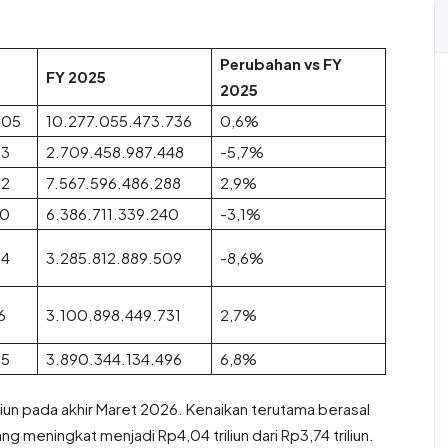
Perubahan vs FY
FY 2025
2025
405
10.277.055.473.736
0,6%
33
2.709.458.987.448
-5,7%
72
7.567.596.486.288
2,9%
30
6.386.711.339.240
-3,1%
84
3.285.812.889.509
-8,6%
6
3.100.898.449.731
2,7%
75
3.890.344.134.496
6,8%
iliun pada akhir Maret 2026. Kenaikan terutama berasal
ng meningkat menjadi Rp4,04 triliun dari Rp3,74 triliun.