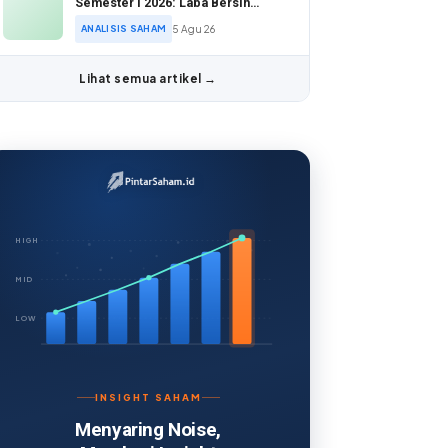
Semester I 2026: Laba Bersih
Melonjak di Tengah Valuasi Murah
ANALISIS SAHAM
5 Agu 26
Lihat semua artikel →
HIGH
MID
LOW
INSIGHT SAHAM
Menyaring Noise,