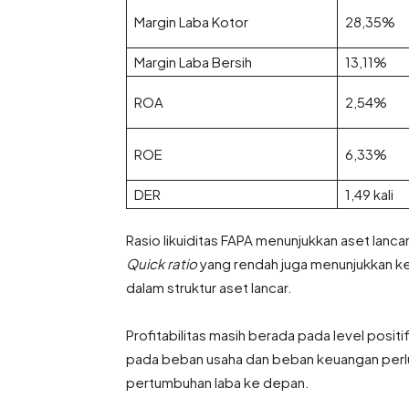
Margin Laba Kotor
28,35%
Margin Laba Bersih
13,11%
ROA
2,54%
ROE
6,33%
DER
1,49 kali
Rasio likuiditas FAPA menunjukkan aset lancar
Quick ratio
yang rendah juga menunjukkan ke
dalam struktur aset lancar.
Profitabilitas masih berada pada level posit
pada beban usaha dan beban keuangan perl
pertumbuhan laba ke depan.