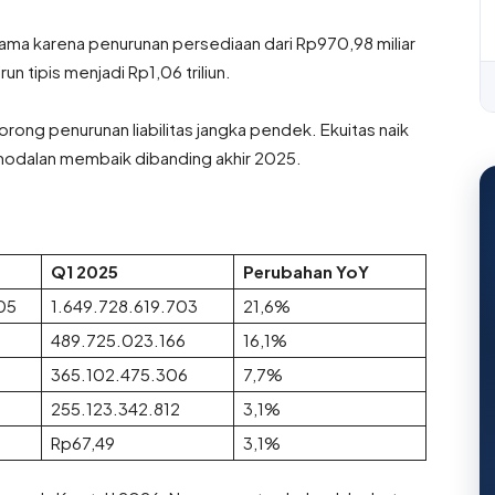
rutama karena penurunan persediaan dari Rp970,98 miliar
un tipis menjadi Rp1,06 triliun.
didorong penurunan liabilitas jangka pendek. Ekuitas naik
ermodalan membaik dibanding akhir 2025.
Q1 2025
Perubahan YoY
05
1.649.728.619.703
21,6%
489.725.023.166
16,1%
365.102.475.306
7,7%
255.123.342.812
3,1%
Rp67,49
3,1%