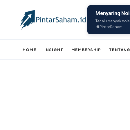
Menyaring Nois
Terlalu banyak nois
di PintarSaham.
HOME
INSIGHT
MEMBERSHIP
TENTANG
Batal