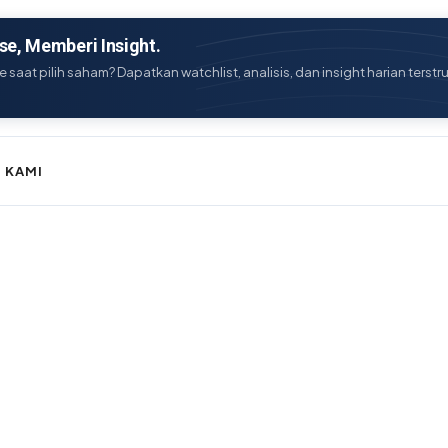
e, Memberi Insight.
e saat pilih saham? Dapatkan watchlist, analisis, dan insight harian terstr
 KAMI