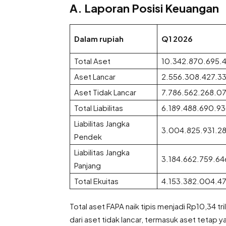
A. Laporan Posisi Keuangan
Dalam rupiah
Q1 2026
Total Aset
10.342.870.695.
Aset Lancar
2.556.308.427.3
Aset Tidak Lancar
7.786.562.268.0
Total Liabilitas
6.189.488.690.9
Liabilitas Jangka
3.004.825.931.2
Pendek
Liabilitas Jangka
3.184.662.759.64
Panjang
Total Ekuitas
4.153.382.004.4
Total aset FAPA naik tipis menjadi Rp10,34 tr
dari aset tidak lancar, termasuk aset tetap ya