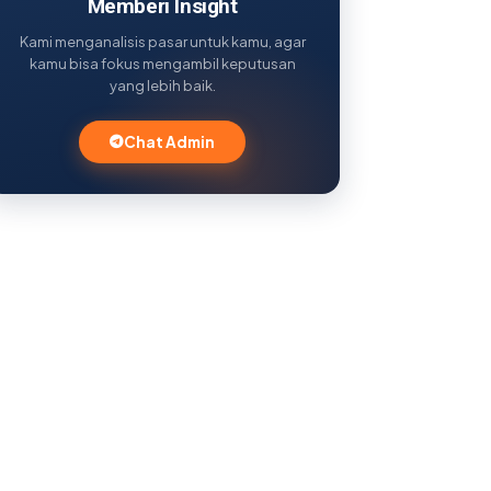
Memberi Insight
Kami menganalisis pasar untuk kamu, agar
kamu bisa fokus mengambil keputusan
yang lebih baik.
Chat Admin