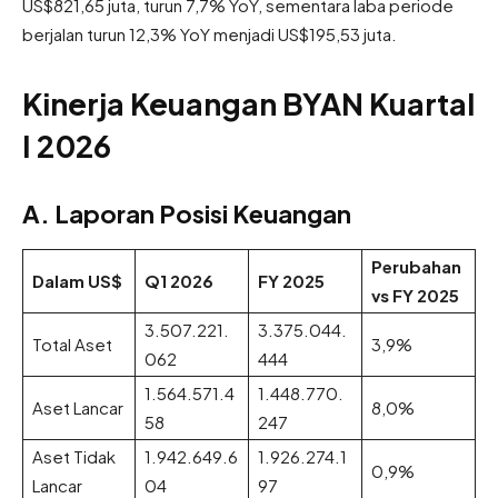
US$821,65 juta, turun 7,7% YoY, sementara laba periode
berjalan turun 12,3% YoY menjadi US$195,53 juta.
Kinerja Keuangan BYAN Kuartal
I 2026
A. Laporan Posisi Keuangan
Perubahan
Dalam US$
Q1 2026
FY 2025
vs FY 2025
3.507.221.
3.375.044.
Total Aset
3,9%
062
444
1.564.571.4
1.448.770.
Aset Lancar
8,0%
58
247
Aset Tidak
1.942.649.6
1.926.274.1
0,9%
Lancar
04
97