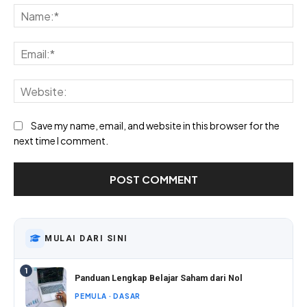
Na
Ema
Web
Save my name, email, and website in this browser for the
next time I comment.
MULAI DARI SINI
1
Panduan Lengkap Belajar Saham dari Nol
PEMULA · DASAR