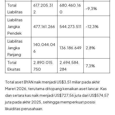
Total
617.205.31
680.460.16
-9,3%
Liabilitas
2
0
Liabilitas
Jangka
477.161.266
544.273.511
-12,3%
Pendek
Liabilitas
140.044.04
Jangka
136.186.649
2,8%
6
Panjang
Total
2.890.015.
2.694.584.
7,3%
Ekuitas
750
284
Total aset BYAN naik menjadi US$3,51 miliar pada akhir
Maret 2026, terutama ditopang kenaikan aset lancar. Kas
dan setara kas naik menjadi US$727,56 juta dari US$574,57
juta pada akhir 2025, sehingga memperkuat posisi
likuiditas perusahaan.