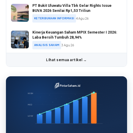
PT Bukit Uluwatu Villa Tbk Gelar Rights Issue
BUVA 2026 Senilai Rp1,53 Triliun
KETERBUKAAN INFORMASI
4 Agu 26
Kinerja Keuangan Saham MPIX Semester I 2026:
Laba Bersih Tumbuh 28,94%
ANALISIS SAHAM
3 Agu 26
Lihat semua artikel →
HIGH
MID
LOW