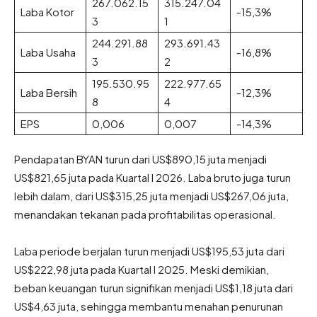
267.062.15
315.247.04
Laba Kotor
-15,3%
3
1
244.291.88
293.691.43
Laba Usaha
-16,8%
3
2
195.530.95
222.977.65
Laba Bersih
-12,3%
8
4
EPS
0,006
0,007
-14,3%
Pendapatan BYAN turun dari US$890,15 juta menjadi
US$821,65 juta pada Kuartal I 2026. Laba bruto juga turun
lebih dalam, dari US$315,25 juta menjadi US$267,06 juta,
menandakan tekanan pada profitabilitas operasional.
Laba periode berjalan turun menjadi US$195,53 juta dari
US$222,98 juta pada Kuartal I 2025. Meski demikian,
beban keuangan turun signifikan menjadi US$1,18 juta dari
US$4,63 juta, sehingga membantu menahan penurunan