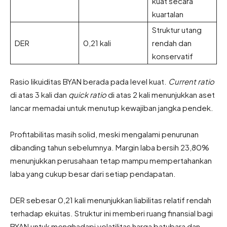
kuat secara
kuartalan
Struktur utang
DER
0,21 kali
rendah dan
konservatif
Rasio likuiditas BYAN berada pada level kuat.
Current ratio
di atas 3 kali dan
quick ratio
di atas 2 kali menunjukkan aset
lancar memadai untuk menutup kewajiban jangka pendek.
Profitabilitas masih solid, meski mengalami penurunan
dibanding tahun sebelumnya. Margin laba bersih 23,80%
menunjukkan perusahaan tetap mampu mempertahankan
laba yang cukup besar dari setiap pendapatan.
DER sebesar 0,21 kali menunjukkan liabilitas relatif rendah
terhadap ekuitas. Struktur ini memberi ruang finansial bagi
BYAN untuk menghadapi volatilitas harga batubara dan