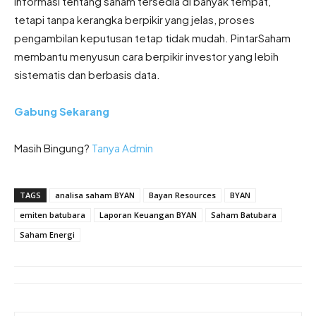
Informasi tentang saham tersedia di banyak tempat,
tetapi tanpa kerangka berpikir yang jelas, proses
pengambilan keputusan tetap tidak mudah. PintarSaham
membantu menyusun cara berpikir investor yang lebih
sistematis dan berbasis data.
Gabung Sekarang
Masih Bingung?
Tanya Admin
TAGS
analisa saham BYAN
Bayan Resources
BYAN
emiten batubara
Laporan Keuangan BYAN
Saham Batubara
Saham Energi