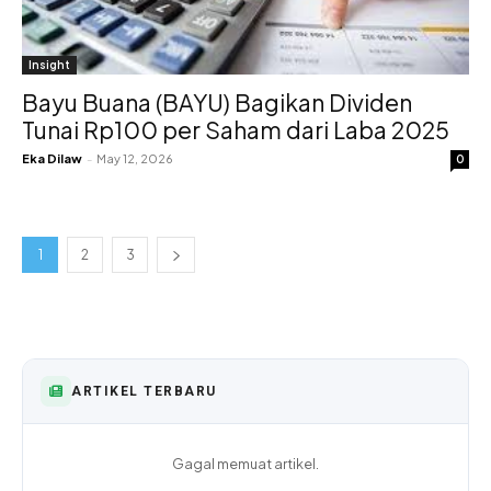
Insight
Bayu Buana (BAYU) Bagikan Dividen
Tunai Rp100 per Saham dari Laba 2025
Eka Dilaw
-
May 12, 2026
0
1
2
3
ARTIKEL TERBARU
Gagal memuat artikel.