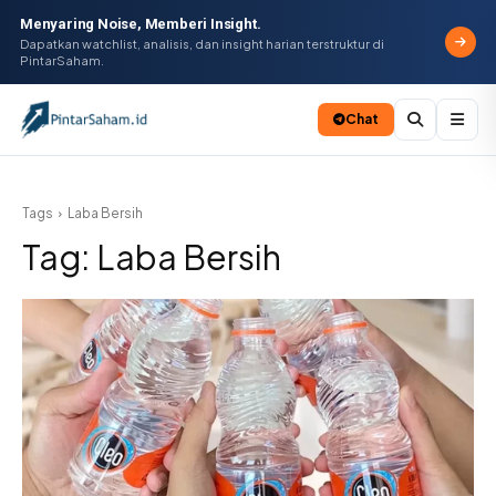
Menyaring Noise, Memberi Insight.
Dapatkan watchlist, analisis, dan insight harian terstruktur di
PintarSaham.
Chat
Batal
Tags
Laba Bersih
Tag:
Laba Bersih