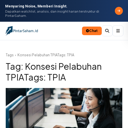
Menyaring Noise, Memberi Insight.
Dapatkan watchlist, analisis, dan insight harian terstruktur di
PintarSaham.
Chat
Batal
Tags
Konsesi Pelabuhan TPIATags: TPIA
Tag:
Konsesi Pelabuhan
TPIATags: TPIA