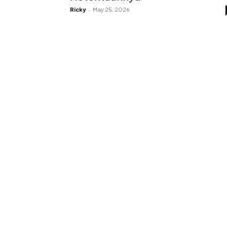
Ricky
-
May 25, 2026