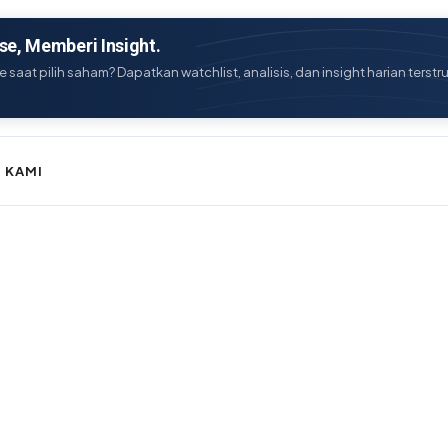
e, Memberi Insight.
e saat pilih saham? Dapatkan watchlist, analisis, dan insight harian terstr
 KAMI