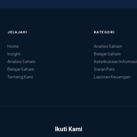
JELAJAHI
KATEGORI
Home
Analisis Saham
Insight
Belajar Saham
Analisis Saham
Keterbukaan Informasi
Belajar Saham
Siaran Pers
Tentang Kami
Laporan Keuangan
Ikuti Kami