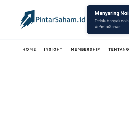
Menyaring Nois
Terlalu banyak nois
di PintarSaham.
HOME
INSIGHT
MEMBERSHIP
TENTANG
Batal