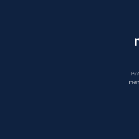
Pin
mema