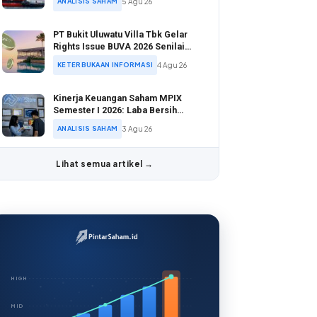
ANALISIS SAHAM
5 Agu 26
PT Bukit Uluwatu Villa Tbk Gelar
Rights Issue BUVA 2026 Senilai
Rp1,53 Triliun
KETERBUKAAN INFORMASI
4 Agu 26
Kinerja Keuangan Saham MPIX
Semester I 2026: Laba Bersih
Tumbuh 28,94%
ANALISIS SAHAM
3 Agu 26
Lihat semua artikel →
HIGH
MID