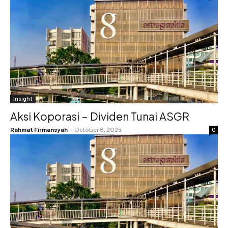
Insight
Aksi Koporasi – Dividen Tunai ASGR
Rahmat Firmansyah
-
October 8, 2025
0