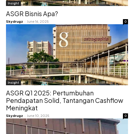
Insight
ASGR Bisnis Apa?
Skydrugz
-
June 16, 2025
0
Insight
ASGR Q1 2025: Pertumbuhan
Pendapatan Solid, Tantangan Cashflow
Meningkat
Skydrugz
-
June 10, 2025
0