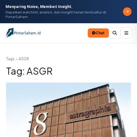
Menyaring Noise, Memberi Insight.
Dapatkan watchlist, analisis, dan insight harian terstruktur di
PintarSaham.
Chat
Batal
Tags
ASGR
Tag:
ASGR