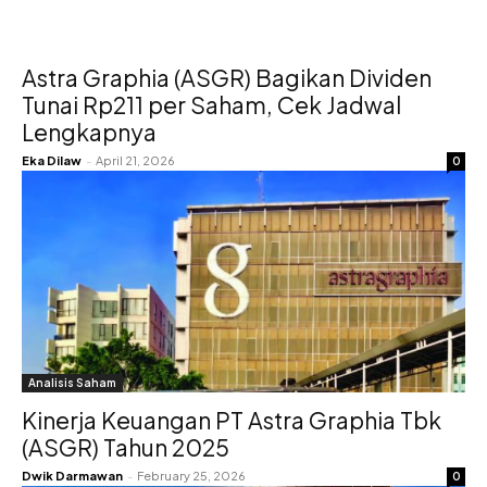
Astra Graphia (ASGR) Bagikan Dividen
Tunai Rp211 per Saham, Cek Jadwal
Lengkapnya
Eka Dilaw
-
April 21, 2026
0
Analisis Saham
Kinerja Keuangan PT Astra Graphia Tbk
(ASGR) Tahun 2025
Dwik Darmawan
-
February 25, 2026
0