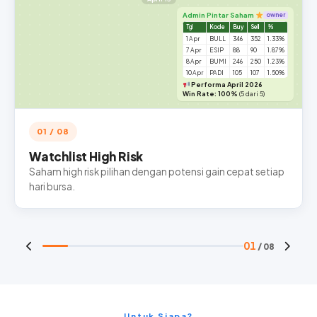
Admin Pintar Saham
owner
Tgl
Kode
Buy
Sell
%
1 Apr
BULL
346
352
1.33%
7 Apr
ESIP
88
90
1.87%
8 Apr
BUMI
246
250
1.23%
10 Apr
PADI
105
107
1.50%
Performa April 2026
Win Rate: 100%
(5 dari 5)
01 / 08
Watchlist High Risk
Saham high risk pilihan dengan potensi gain cepat setiap
hari bursa.
01
/ 08
Untuk Siapa?