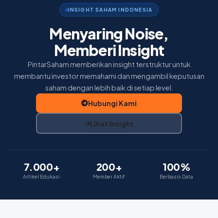
Home
INSIGHT SAHAM INDONESIA
Insight
Menyaring Noise,
Memberi Insight
Membership
PintarSaham memberikan insight terstruktur untuk
Tentang Kami
membantu investor memahami dan mengambil keputusan
saham dengan lebih baik di setiap level.
Hubungi Kami
Lihat Insight
7.000+
200+
100%
Artikel Edukasi
Member Aktif
Berbasis Data