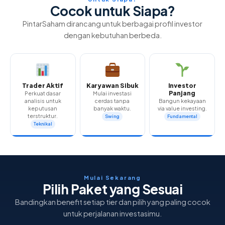
Cocok untuk Siapa?
PintarSaham dirancang untuk berbagai profil investor
dengan kebutuhan berbeda.
Trader Aktif
Karyawan Sibuk
Investor
Panjang
Perkuat dasar
Mulai investasi
analisis untuk
cerdas tanpa
Bangun kekayaan
keputusan
banyak waktu.
via value investing.
terstruktur.
Swing
Fundamental
Teknikal
Mulai Sekarang
Pilih Paket yang Sesuai
Bandingkan benefit setiap tier dan pilih yang paling cocok
untuk perjalanan investasimu.