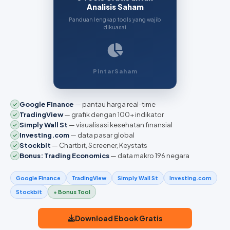
Analisis Saham
Panduan lengkap tools yang wajib
dikuasai
PintarSaham
Google Finance
— pantau harga real-time
TradingView
— grafik dengan 100+ indikator
Simply Wall St
— visualisasi kesehatan finansial
Investing.com
— data pasar global
Stockbit
— Chartbit, Screener, Keystats
Bonus: Trading Economics
— data makro 196 negara
Google Finance
TradingView
Simply Wall St
Investing.com
Stockbit
+ Bonus Tool
Download Ebook Gratis