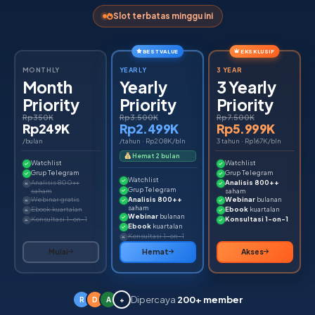
Slot terbatas minggu ini
BEST VALUE
EKSKLUSIF
MONTHLY
YEARLY
3 YEAR
Month
Yearly
3 Yearly
Priority
Priority
Priority
Rp350K
Rp3.500K
Rp7.500K
Rp249K
Rp2.499K
Rp5.999K
/bulan
/tahun · Rp208K/bln
3 tahun · Rp167K/bln
Hemat 2 bulan
Watchlist
Watchlist
Grup Telegram
Grup Telegram
Watchlist
Analisis 800++
Analisis 800++
Grup Telegram
saham
saham
Webinar gratis
Analisis 800++
Webinar
bulanan
saham
Ebook kuartalan
Ebook
kuartalan
Webinar
bulanan
Konsultasi 1-on-1
Konsultasi 1-on-1
Ebook
kuartalan
Konsultasi 1-on-1
Mulai
Hemat
Akses
Dipercaya
200+ member
R
D
A
+