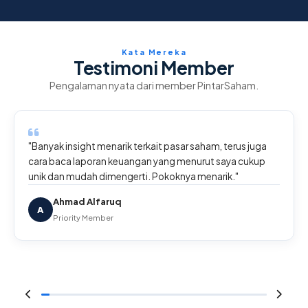
Kata Mereka
Testimoni Member
Pengalaman nyata dari member PintarSaham.
"Banyak insight menarik terkait pasar saham, terus juga
cara baca laporan keuangan yang menurut saya cukup
unik dan mudah dimengerti. Pokoknya menarik."
Ahmad Alfaruq
A
Priority Member