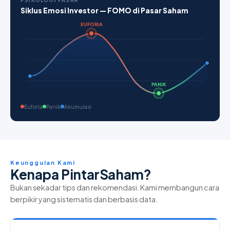
PSIKOLOGI PASAR
Siklus Emosi Investor — FOMO di Pasar Saham
EUFORIA
PANIK
Euforia
Panik
Akumulasi
Keunggulan Kami
Kenapa PintarSaham?
Bukan sekadar tips dan rekomendasi. Kami membangun cara
berpikir yang sistematis dan berbasis data.