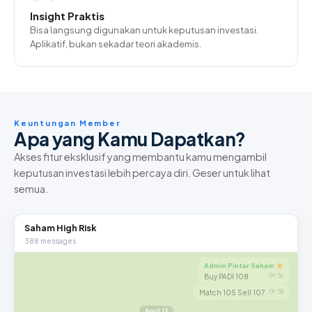
Insight Praktis
Bisa langsung digunakan untuk keputusan investasi.
Aplikatif, bukan sekadar teori akademis.
Keuntungan Member
Apa yang Kamu Dapatkan?
Akses fitur eksklusif yang membantu kamu mengambil
keputusan investasi lebih percaya diri. Geser untuk lihat
semua.
Saham High Risk
388 messages
Admin Pintar Saham
Buy PADI 108
09:56
Match 105 Sell 107
09:58
April 13