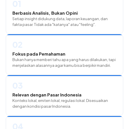
01
Berbasis Analisis, Bukan Opini
Setiap insight didukung data, laporan keuangan, dan
fakta pasar. Tidak ada "katanya" atau "feeling".
02
Fokus pada Pemahaman
Bukan hanya memberi tahu apa yang harus dilakukan, tapi
menjelaskan alasannya agar kamu bisa berpikir mandiri.
03
Relevan dengan Pasar Indonesia
Konteks lokal, emiten lokal, regulasi lokal. Disesuaikan
dengan kondisi pasar Indonesia.
04