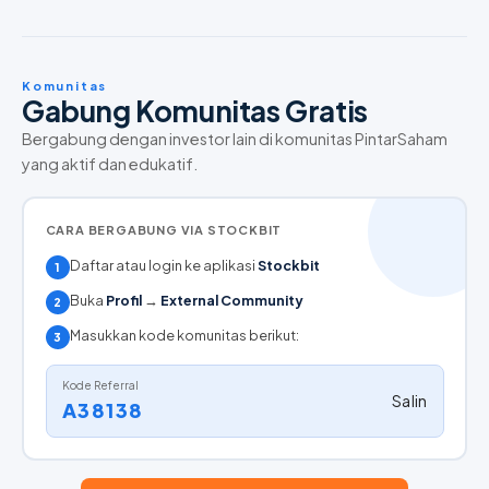
Komunitas
Gabung Komunitas Gratis
Bergabung dengan investor lain di komunitas PintarSaham
yang aktif dan edukatif.
CARA BERGABUNG VIA STOCKBIT
Daftar atau login ke aplikasi
Stockbit
1
Buka
Profil
→
External Community
2
Masukkan kode komunitas berikut:
3
Kode Referral
Salin
A38138