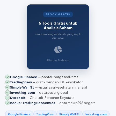
EBOOK GRATIS
5 Tools Gratis untuk
Analisis Saham
Panduan lengkap tools yang wajib
dikuasai
PintarSaham
Google Finance
— pantau harga real-time
TradingView
— grafik dengan 100+ indikator
Simply Wall St
— visualisasi kesehatan finansial
Investing.com
— data pasar global
Stockbit
— Chartbit, Screener, Keystats
Bonus: Trading Economics
— data makro 196 negara
Google Finance
TradingView
Simply Wall St
Investing.com