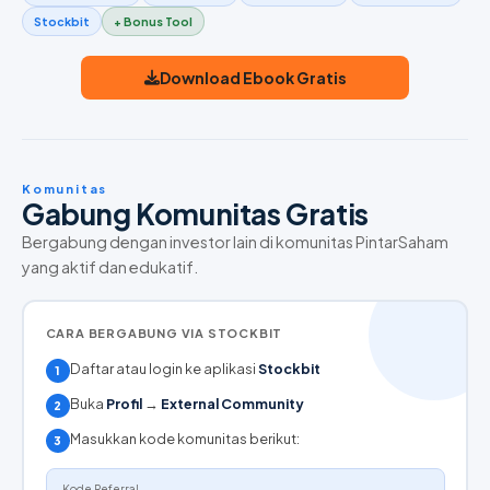
Stockbit
+ Bonus Tool
Download Ebook Gratis
Komunitas
Gabung Komunitas Gratis
Bergabung dengan investor lain di komunitas PintarSaham
yang aktif dan edukatif.
CARA BERGABUNG VIA STOCKBIT
Daftar atau login ke aplikasi
Stockbit
1
Buka
Profil
→
External Community
2
Masukkan kode komunitas berikut:
3
Kode Referral