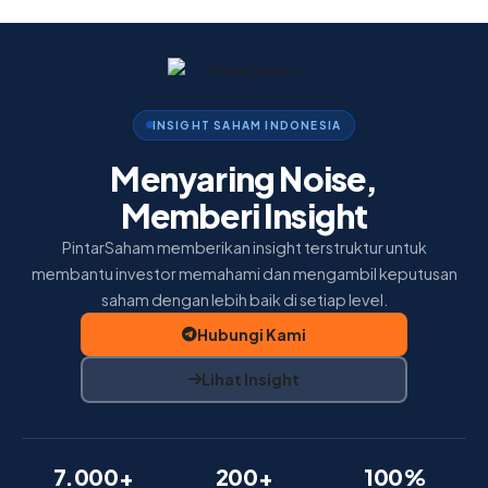
Home
Insight
Membership
INSIGHT SAHAM INDONESIA
Tentang Kami
Menyaring Noise,
Memberi Insight
PintarSaham memberikan insight terstruktur untuk
membantu investor memahami dan mengambil keputusan
saham dengan lebih baik di setiap level.
Hubungi Kami
Lihat Insight
7.000+
200+
100%