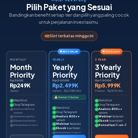
Pilih Paket yang Sesuai
Bandingkan benefit setiap tier dan pilih yang paling cocok
untuk perjalanan investasimu.
Slot terbatas minggu ini
BEST VALUE
EKSKLUSIF
MONTHLY
YEARLY
3 YEAR
Month
Yearly
3 Yearly
Priority
Priority
Priority
Rp350K
Rp3.500K
Rp7.500K
Rp249K
Rp2.499K
Rp5.999K
/bulan
/tahun · Rp208K/bln
3 tahun · Rp167K/bln
Hemat 2 bulan
Watchlist
Watchlist
Grup Telegram
Grup Telegram
Watchlist
Analisis 800++
Analisis 800++
Grup Telegram
saham
saham
Webinar gratis
Analisis 800++
Webinar
bulanan
saham
Ebook kuartalan
Ebook
kuartalan
Webinar
bulanan
Konsultasi 1-on-1
Konsultasi 1-on-1
Ebook
kuartalan
Konsultasi 1-on-1