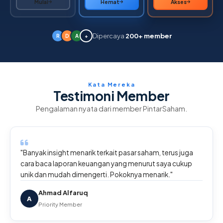
Mulai
Hemat
Akses
Dipercaya
200+ member
R
D
A
+
Kata Mereka
Testimoni Member
Pengalaman nyata dari member PintarSaham.
"Banyak insight menarik terkait pasar saham, terus juga
cara baca laporan keuangan yang menurut saya cukup
unik dan mudah dimengerti. Pokoknya menarik."
Ahmad Alfaruq
A
Priority Member