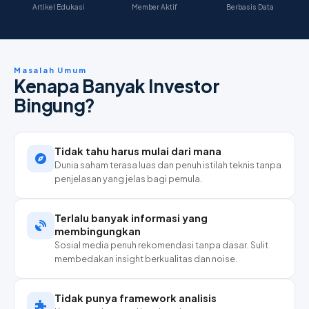
Artikel Edukasi
Member Aktif
Berbasis Data
Masalah Umum
Kenapa Banyak Investor
Bingung?
Tidak tahu harus mulai dari mana
Dunia saham terasa luas dan penuh istilah teknis tanpa
penjelasan yang jelas bagi pemula.
Terlalu banyak informasi yang
membingungkan
Sosial media penuh rekomendasi tanpa dasar. Sulit
membedakan insight berkualitas dan noise.
Tidak punya framework analisis