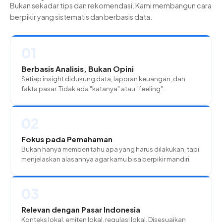
Bukan sekadar tips dan rekomendasi. Kami membangun cara
berpikir yang sistematis dan berbasis data.
01
Berbasis Analisis, Bukan Opini
Setiap insight didukung data, laporan keuangan, dan
fakta pasar. Tidak ada "katanya" atau "feeling".
02
Fokus pada Pemahaman
Bukan hanya memberi tahu apa yang harus dilakukan, tapi
menjelaskan alasannya agar kamu bisa berpikir mandiri.
03
Relevan dengan Pasar Indonesia
Konteks lokal, emiten lokal, regulasi lokal. Disesuaikan