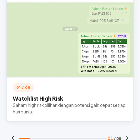
Admin Pintar Saham
Buy PADI 108
09:56
Match 105 Sell 107
09:58
April 13
Admin Pintar Saham
owner
Tgl
Kode
Buy
Sell
%
1 Apr
BULL
346
352
1.33%
7 Apr
ESIP
88
90
1.87%
8 Apr
BUMI
246
250
1.23%
10 Apr
PADI
105
107
1.50%
Performa April 2026
Win Rate: 100%
(5 dari 5)
01 / 08
Watchlist High Risk
Saham high risk pilihan dengan potensi gain cepat setiap
hari bursa.
01
/ 08