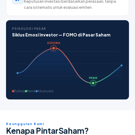
Keputusan investasi berdasarkan perasaan, tanpa
cara sistematis untuk evaluasi emiten.
PSIKOLOGI PASAR
Siklus Emosi Investor — FOMO di Pasar Saham
EUFORIA
PANIK
Euforia
Panik
Akumulasi
Keunggulan Kami
Kenapa PintarSaham?