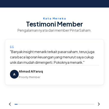
Kata Mereka
Testimoni Member
Pengalaman nyata dari member PintarSaham.
"Banyak insight menarik terkait pasar saham, terus juga
cara baca laporan keuangan yang menurut saya cukup
unik dan mudah dimengerti. Pokoknya menarik."
Ahmad Alfaruq
A
Priority Member