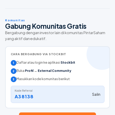
Komunitas
Gabung Komunitas Gratis
Bergabung dengan investor lain di komunitas PintarSaham
yang aktif dan edukatif.
CARA BERGABUNG VIA STOCKBIT
Daftar atau login ke aplikasi
Stockbit
1
Buka
Profil
→
External Community
2
Masukkan kode komunitas berikut:
3
Kode Referral
Salin
A38138