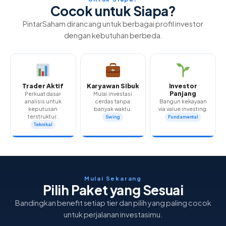
Cocok untuk Siapa?
PintarSaham dirancang untuk berbagai profil investor
dengan kebutuhan berbeda.
Trader Aktif
Karyawan Sibuk
Investor
Panjang
Perkuat dasar
Mulai investasi
analisis untuk
cerdas tanpa
Bangun kekayaan
keputusan
banyak waktu.
via value investing.
terstruktur.
Swing
Fundamental
Teknikal
Mulai Sekarang
Pilih Paket yang Sesuai
Bandingkan benefit setiap tier dan pilih yang paling cocok
untuk perjalanan investasimu.