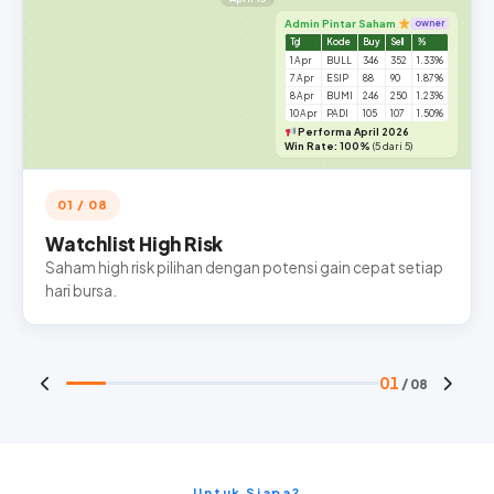
Admin Pintar Saham
owner
Tgl
Kode
Buy
Sell
%
1 Apr
BULL
346
352
1.33%
7 Apr
ESIP
88
90
1.87%
8 Apr
BUMI
246
250
1.23%
10 Apr
PADI
105
107
1.50%
Performa April 2026
Win Rate: 100%
(5 dari 5)
01 / 08
Watchlist High Risk
Saham high risk pilihan dengan potensi gain cepat setiap
hari bursa.
01
/ 08
Untuk Siapa?