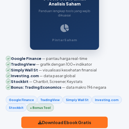
Analisis Saham
Panduan lengkap tools yang wajib
dikuasai
PintarSaham
Google Finance
— pantau harga real-time
TradingView
— grafik dengan 100+ indikator
Simply Wall St
— visualisasi kesehatan finansial
Investing.com
— data pasar global
Stockbit
— Chartbit, Screener, Keystats
Bonus: Trading Economics
— data makro 196 negara
Google Finance
TradingView
Simply Wall St
Investing.com
Stockbit
+ Bonus Tool
Download Ebook Gratis