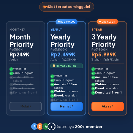
Slot terbatas minggu ini
BEST VALUE
EKSKLUSIF
MONTHLY
YEARLY
3 YEAR
Month
Yearly
3 Yearly
Priority
Priority
Priority
Rp350K
Rp3.500K
Rp7.500K
Rp249K
Rp2.499K
Rp5.999K
/bulan
/tahun · Rp208K/bln
3 tahun · Rp167K/bln
Hemat 2 bulan
Watchlist
Watchlist
Grup Telegram
Grup Telegram
Watchlist
Analisis 800++
Analisis 800++
Grup Telegram
saham
saham
Webinar gratis
Analisis 800++
Webinar
bulanan
saham
Ebook kuartalan
Ebook
kuartalan
Webinar
bulanan
Konsultasi 1-on-1
Konsultasi 1-on-1
Ebook
kuartalan
Konsultasi 1-on-1
Mulai
Hemat
Akses
Dipercaya
200+ member
R
D
A
+