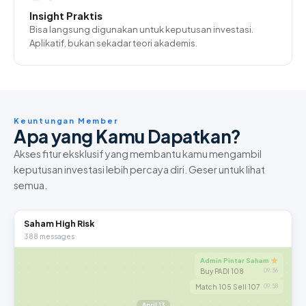
Insight Praktis
Bisa langsung digunakan untuk keputusan investasi.
Aplikatif, bukan sekadar teori akademis.
Keuntungan Member
Apa yang Kamu Dapatkan?
Akses fitur eksklusif yang membantu kamu mengambil
keputusan investasi lebih percaya diri. Geser untuk lihat
semua.
Saham High Risk
388 messages
Admin Pintar Saham
Buy PADI 108
09:56
Match 105 Sell 107
09:58
April 13