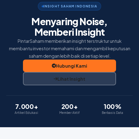
Home
INSIGHT SAHAM INDONESIA
Insight
Menyaring Noise,
Memberi Insight
Membership
PintarSaham memberikan insight terstruktur untuk
Tentang Kami
membantu investor memahami dan mengambil keputusan
saham dengan lebih baik di setiap level.
Hubungi Kami
Lihat Insight
7.000+
200+
100%
Artikel Edukasi
Member Aktif
Berbasis Data