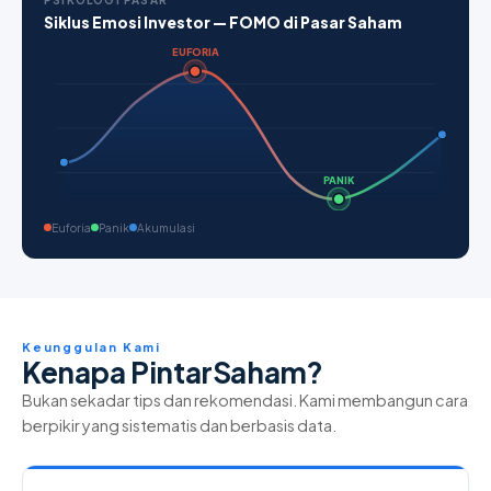
PSIKOLOGI PASAR
Siklus Emosi Investor — FOMO di Pasar Saham
EUFORIA
PANIK
Euforia
Panik
Akumulasi
Keunggulan Kami
Kenapa PintarSaham?
Bukan sekadar tips dan rekomendasi. Kami membangun cara
berpikir yang sistematis dan berbasis data.