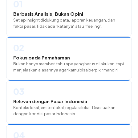
01
Berbasis Analisis, Bukan Opini
Setiap insight didukung data, laporan keuangan, dan
fakta pasar. Tidak ada "katanya" atau "feeling".
02
Fokus pada Pemahaman
Bukan hanya memberi tahu apa yang harus dilakukan, tapi
menjelaskan alasannya agar kamu bisa berpikir mandiri.
03
Relevan dengan Pasar Indonesia
Konteks lokal, emiten lokal, regulasi lokal. Disesuaikan
dengan kondisi pasar Indonesia.
04